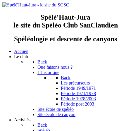
Spélé'Haut-Jura
le site du Spéléo Club SanClaudien
Spéléologie et descente de canyons
Accueil
Le club
Back
Que faisons nous ?
L'historique
Back
Les précurseurs
Période 1949/1971
Période 1971/1978
Période 1978/2003
Période post 2003
Site école de spéléo
Site école de canyon
Activités
Back
Spéléo