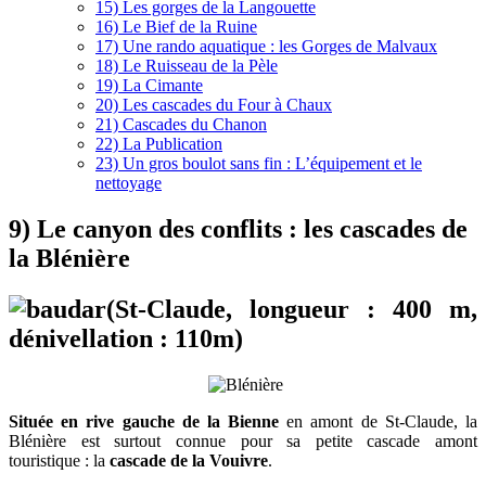
15) Les gorges de la Langouette
16) Le Bief de la Ruine
17) Une rando aquatique : les Gorges de Malvaux
18) Le Ruisseau de la Pèle
19) La Cimante
20) Les cascades du Four à Chaux
21) Cascades du Chanon
22) La Publication
23) Un gros boulot sans fin : L’équipement et le
nettoyage
9) Le canyon des conflits : les cascades de
la Blénière
(St-Claude, longueur : 400 m,
dénivellation : 110m)
Située en rive gauche de la Bienne
en amont de St-Claude, la
Blénière est surtout connue pour sa petite cascade amont
touristique : la
cascade de la Vouivre
.