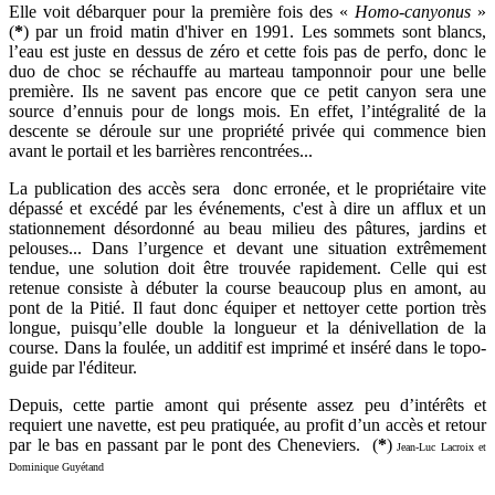
Elle voit débarquer pour la première fois des «
Homo-canyonus
»
(
*
) par un froid matin d'hiver en 1991. Les sommets sont blancs,
l’eau est juste en dessus de zéro et cette fois pas de perfo, donc le
duo de choc se réchauffe au marteau tamponnoir pour une belle
première. Ils ne savent pas encore que ce petit canyon sera une
source d’ennuis pour de longs mois. En effet, l’intégralité de la
descente se déroule sur une propriété privée qui commence bien
avant le portail et les barrières rencontrées...
La publication des accès sera donc erronée, et le propriétaire vite
dépassé et excédé par les événements, c'est à dire un afflux et un
stationnement désordonné au beau milieu des pâtures, jardins et
pelouses... Dans l’urgence et devant une situation extrêmement
tendue, une solution doit être trouvée rapidement. Celle qui est
retenue consiste à débuter la course beaucoup plus en amont, au
pont de la Pitié. Il faut donc équiper et nettoyer cette portion très
longue, puisqu’elle double la longueur et la dénivellation de la
course. Dans la foulée, un additif est imprimé et inséré dans le topo-
guide par l'éditeur.
Depuis, cette partie amont qui présente assez peu d’intérêts et
requiert une navette, est peu pratiquée, au profit d’un accès et retour
par le bas en passant par le pont des Cheneviers. (
*
)
Jean-Luc Lacroix et
Dominique Guyétand