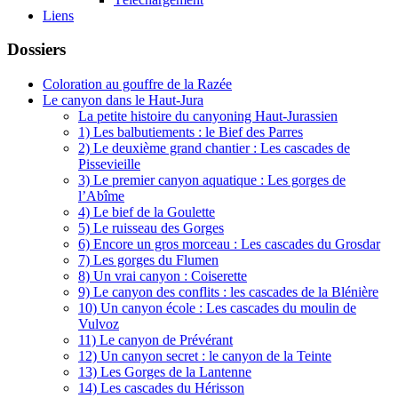
Liens
Dossiers
Coloration au gouffre de la Razée
Le canyon dans le Haut-Jura
La petite histoire du canyoning Haut-Jurassien
1) Les balbutiements : le Bief des Parres
2) Le deuxième grand chantier : Les cascades de
Pissevieille
3) Le premier canyon aquatique : Les gorges de
l’Abîme
4) Le bief de la Goulette
5) Le ruisseau des Gorges
6) Encore un gros morceau : Les cascades du Grosdar
7) Les gorges du Flumen
8) Un vrai canyon : Coiserette
9) Le canyon des conflits : les cascades de la Blénière
10) Un canyon école : Les cascades du moulin de
Vulvoz
11) Le canyon de Prévérant
12) Un canyon secret : le canyon de la Teinte
13) Les Gorges de la Lantenne
14) Les cascades du Hérisson