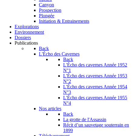
Canyon
Prospection
Plongée
Initiation & Entrainements
Explorations
Environnement
Dossiers
Publications
Back
L'Écho des Cavernes
Back
L'Écho des cavernes Année 1952
N°1
L'Écho des cavernes Année 1953
N°2
L'Écho des cavernes Année 1954
N°3
L'Écho des cavernes Année 1955
N°4
Nos articles
Back
La grotte de l'Assassin
Récit d’un sauvetage souterrain en
1899
Téléchargement