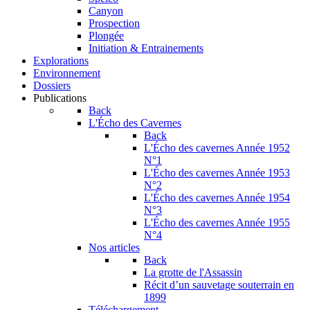
Canyon
Prospection
Plongée
Initiation & Entrainements
Explorations
Environnement
Dossiers
Publications
Back
L'Écho des Cavernes
Back
L'Écho des cavernes Année 1952
N°1
L'Écho des cavernes Année 1953
N°2
L'Écho des cavernes Année 1954
N°3
L'Écho des cavernes Année 1955
N°4
Nos articles
Back
La grotte de l'Assassin
Récit d’un sauvetage souterrain en
1899
Téléchargement