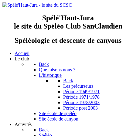
Spélé'Haut-Jura
le site du Spéléo Club SanClaudien
Spéléologie et descente de canyons
Accueil
Le club
Back
Que faisons nous ?
L'historique
Back
Les précurseurs
Période 1949/1971
Période 1971/1978
Période 1978/2003
Période post 2003
Site école de spéléo
Site école de canyon
Activités
Back
Spéléo