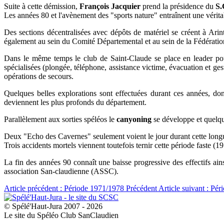
Suite à cette démission,
François Jacquier
prend la présidence du
S.
Les années 80 et l'avènement des "sports nature" entraînent une vérita
Des sections décentralisées avec dépôts de matériel se créent à Ar
également au sein du Comité Départemental et au sein de la Fédérati
Dans le même temps le club de Saint-Claude se place en leader pour 
spécialisées (plongée, téléphone, assistance victime, évacuation et g
opérations de secours.
Quelques belles explorations sont effectuées durant ces années, do
deviennent les plus profonds du département.
Parallèlement aux sorties spéléos le
canyoning
se développe et quelqu
Deux "Echo des Cavernes" seulement voient le jour durant cette longu
Trois accidents mortels viennent toutefois ternir cette période faste (1
La fin des années 90 connaît une baisse progressive des effectifs ai
association San-claudienne (ASSC).
Article précédent : Période 1971/1978
Précédent
Article suivant : Pé
© Spélé'Haut-Jura 2007 - 2026
Le site du Spéléo Club SanClaudien