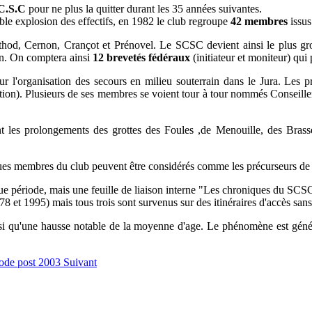
C.S.C
pour ne plus la quitter durant les 35 années suivantes.
ble explosion des effectifs, en 1982 le club regroupe
42 membres
issus
inthod, Cernon, Crançot et Prénovel. Le SCSC devient ainsi le plus g
on. On comptera ainsi
12 brevetés fédéraux
(initiateur et moniteur) qui
l'organisation des secours en milieu souterrain dans le Jura. Les pr
estion). Plusieurs de ses membres se voient tour à tour nommés Conseille
nt les prolongements des grottes des Foules ,de Menouille, des Brasse
es membres du club peuvent être considérés comme les précurseurs de l'
e période, mais une feuille de liaison interne "Les chroniques du SCSC
978 et 1995) mais tous trois sont survenus sur des itinéraires d'accès sans
nsi qu'une hausse notable de la moyenne d'age. Le phénomène est généra
riode post 2003
Suivant