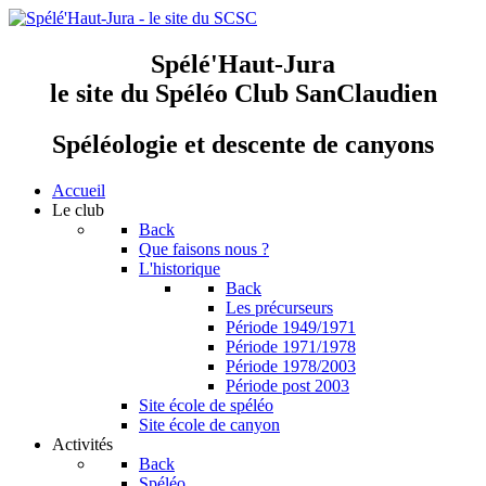
Spélé'Haut-Jura
le site du Spéléo Club SanClaudien
Spéléologie et descente de canyons
Accueil
Le club
Back
Que faisons nous ?
L'historique
Back
Les précurseurs
Période 1949/1971
Période 1971/1978
Période 1978/2003
Période post 2003
Site école de spéléo
Site école de canyon
Activités
Back
Spéléo