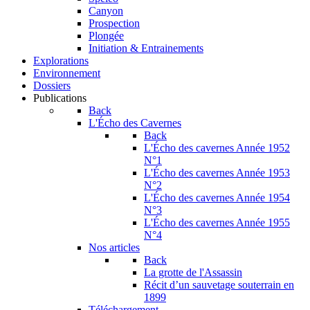
Canyon
Prospection
Plongée
Initiation & Entrainements
Explorations
Environnement
Dossiers
Publications
Back
L'Écho des Cavernes
Back
L'Écho des cavernes Année 1952
N°1
L'Écho des cavernes Année 1953
N°2
L'Écho des cavernes Année 1954
N°3
L'Écho des cavernes Année 1955
N°4
Nos articles
Back
La grotte de l'Assassin
Récit d’un sauvetage souterrain en
1899
Téléchargement