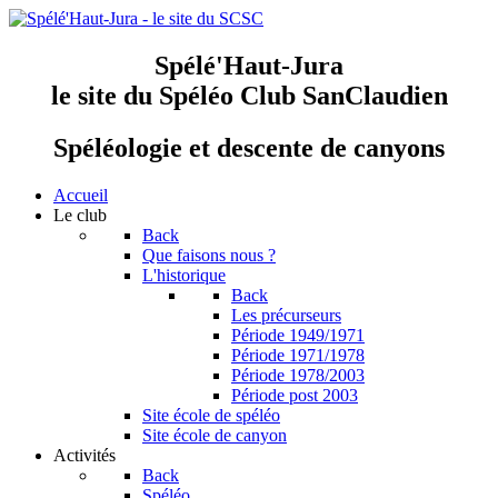
Spélé'Haut-Jura
le site du Spéléo Club SanClaudien
Spéléologie et descente de canyons
Accueil
Le club
Back
Que faisons nous ?
L'historique
Back
Les précurseurs
Période 1949/1971
Période 1971/1978
Période 1978/2003
Période post 2003
Site école de spéléo
Site école de canyon
Activités
Back
Spéléo