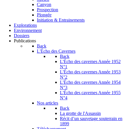
Canyon
Prospection
Plongée
Initiation & Entrainements
Explorations
Environnement
Dossiers
Publications
Back
L'Écho des Cavernes
Back
L'Écho des cavernes Année 1952
N°1
L'Écho des cavernes Année 1953
N°2
L'Écho des cavernes Année 1954
N°3
L'Écho des cavernes Année 1955
N°4
Nos articles
Back
La grotte de l'Assassin
Récit d’un sauvetage souterrain en
1899
Téléchargement