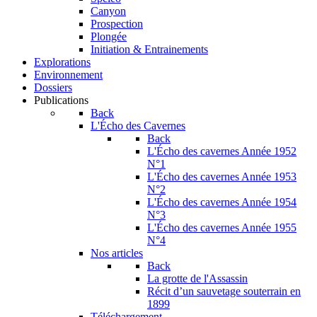
Canyon
Prospection
Plongée
Initiation & Entrainements
Explorations
Environnement
Dossiers
Publications
Back
L'Écho des Cavernes
Back
L'Écho des cavernes Année 1952
N°1
L'Écho des cavernes Année 1953
N°2
L'Écho des cavernes Année 1954
N°3
L'Écho des cavernes Année 1955
N°4
Nos articles
Back
La grotte de l'Assassin
Récit d’un sauvetage souterrain en
1899
Téléchargement