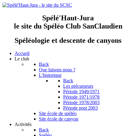
Spélé'Haut-Jura
le site du Spéléo Club SanClaudien
Spéléologie et descente de canyons
Accueil
Le club
Back
Que faisons nous ?
L'historique
Back
Les précurseurs
Période 1949/1971
Période 1971/1978
Période 1978/2003
Période post 2003
Site école de spéléo
Site école de canyon
Activités
Back
Spéléo