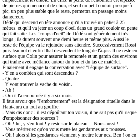
de pierres qui menacent de choir, et seul un petit couloir presque à
pic, un peu plus stable que le reste, permettra un passage moins
dangereux.
Dédé qui descend en tête annonce qu'il a trouvé un palier à 25
mètres, et qu'il va jeter un coup d'oeil dans un grand couloir en pente
qui fait suite. Les "coups d'oeil" de Dédé sont généralement très
longs ; ils durent souvent une demi-heure et même plus. Aussi le
reste de l'équipe va le rejoindre sans attendre. Successivement Rossi
puis Jeannot et enfin Ilhat descendent le long de l'à-pic. Il ne reste en
surface que Colin pour assurer la remontée et un gamin des environs
qui traîne avec méfiance autour du trou et du tas de matériel.
Finalement il engage la conversation avec "l'équipe de surface".
- Y en a combien qui sont descendus ?
- Quatre
- Y vont trouver la vache du voisin.
- Ah !
- Oui il l'a embornée il y a six mois.
Il faut savoir que "l'embornement" est la désignation rituelle dans le
Haut-Jura du tout au gouffre.
- Mais dis donc ! il est dégoûtant ton voisin, il ne sait pas qu'il risque
d'empoisonner des sources ?
- Oh ! lui, y s'en fout ! y reste sur le plateau… Nous aussi !
- Vous mériteriez qu'on vous mette les gendarmes aux trousses.
- Oh ! alors si les gendarmes viennent y mettre leur nez. Ben ! on en