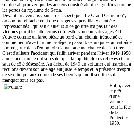
semblerait prouver que les anciens considéraient les gouffres comme
les portes du royaume de Satan.
Devant un aven aussi sinistre d'aspect que "Le Grand Cernétrou",
on comprend facilement que des gens superstitieux aient été
impressionnés ; qui sait d'ailleurs si ce gouffre n'a pas fait des
victimes parmi les bûcherons et forestiers au cours des âges ? Il
s'ouvre comme un large piège au bord d'un chemin fréquenté et
comme rien n'avertit ni ne protège le passant, celui qui serait entraîné
par mégarde dans l'entonnoir n'aurait aucune chance de s'en tirer.
C'est d'ailleurs l'accident qui faillit arriver pendant l'hiver 1949-1950
à un skieur qui ne dut son salut qu'à la rapidité de ses réflexes et à un
saut de côté désespéré. Au début de 1949 un voiturier qui marchait à
reculons devant son attelage eut juste le temps et la présence d'esprit
de se rattraper aux cornes de ses boeufs quand il sentit le sol
manquer sous ses pas.
Enfin, avec
le prêt
d'une
voiture
pour la fête
de la
Pentecôte
1950,