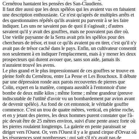
Cernétrou hantaient les pensées des San-Claudiens.
Il faut dire aussi que les deux spéléos qui les avaient vus en faisaient
une description enthousiaste. Ce n'est qu'après de multiples arrêts et
des questionnaires répétés qu'ils avaient pu parvenir à se les faire
indiquer. Les uns ne savaient pas de quoi il s'agissait ; d'autres
savaient qu'il y avait des gouffres, mais ne pouvaient pas dire où.
Une vieille paysanne de la Serra avait pris les spéléos pour des
chercheurs de trésor, et tout ce qu'ils avaient pu en tirer, c'est qu'il n'y
avait pas de trésor caché dans le pays. Enfin, un cultivateur consentit
non seulement à en indiquer l'emplacement, mais à y mener les deux
prospecteurs qui durent avouer que, sans son aide, jamais ils
n'auraient trouvé les avens.
Le plus grand et le plus impressionnant de ces gouffres se trouve en
pleine forêt du Cernétrou, entre La Pesse et Les Bouchoux. Il débute
par une dépression ronde aux parois recouvertes de pierres que
Colin, expert en la matière, compara aussitôt à l'entonnoir d'une
bombe de deux mille kilos ; même forme ; même grandeur (preuve
indiscutable de l'utilité d'avoir vu un bombardement par avion avant
de devenir spéléo). Au fond de cet entonnoir, le véritable gouffre
commence. C'est un trou de quatre mètres, vertical, en pleine roche,
et en y jetant des pierres, les deux hommes purent constater que l'à-
pic devait être de 25 mètres environ, suivi d'une pente assez forte où
les pierres roulaient longtemps. La galerie en pente paraissait se
diriger vers l'Ouest. Or, vers l'Ouest il y a le grand cirque d'Orvaz où
les résurgences sont nombreuses ; qui sait s'il n'y avait pas de