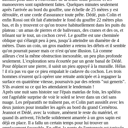
manoeuvres sont rapidement faites. Quelques minutes seulement
après l'arrivée au bord du gouffre, une échelle de 25 mètres y est
déroulée, et une corde d'assurance toute prête. Dédé, puis Colin et
enfin Rossi ont tôt fait d'atteindre le fond du gouffre 22 mètres plus
bas, et ils y trouvent ce qu'on trouve habituellement dans les puits du
plateau : un amas de pierres et de baliveaux, des cranes et des os, et
trônant sur le tout, un cochon crevé. Le gouffre est une cheminée
oblique qui s'élargit peu à peu, jusqu’à atteindre un diamètre de 4
mètres. Dans un coin, un gros madrier a retenu les débris et il semble
qu'on pourrait passer mais ce n'est qu'une illusion. Là comme
ailleurs c'est la même obstruction inexorable, un peu plus profonde
seulement. L'exploration sera écourtée par un geste banal de Dédé.
Pour déplacer une pierre, il saisit un pieu appuyé à la muraille. Hélas
! il n'a pas vu que ce pieu empalait le cadavre du cochon. Les trois
hommes n'eurent qu'à opérer une retraite anticipée et à regagner la
surface en quatrième vitesse, poursuivis par des relents "sui generis".
S'ils avaient su ce qui les attendaient le lendemain !
Après une nuit sans histoire sur l'épais matelas de foin, les spéléos
ont l'agréable surprise de voir le soleil se lever dans un ciel sans
nuage. Les préparatifs ne traînent pas, et Colin part aussitôt avec les
deux juniors pour installer les agrès au bord du grand Cernétrou.
Jeannot et Dédé, avec la voiture, amènent le reste du matériel, et
quand ils arrivent, l'échelle solidement amarrée à un gros sapin est
déjà en place. Il a fallu un certain temps pour lui trouver un
emplacement favorable. En effet, la pente de l'entonnoir est tapissée