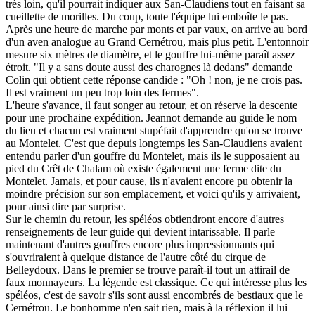
très loin, qu'il pourrait indiquer aux San-Claudiens tout en faisant sa
cueillette de morilles. Du coup, toute l'équipe lui emboîte le pas.
Après une heure de marche par monts et par vaux, on arrive au bord
d'un aven analogue au Grand Cernétrou, mais plus petit. L'entonnoir
mesure six mètres de diamètre, et le gouffre lui-même paraît assez
étroit. "Il y a sans doute aussi des charognes là dedans" demande
Colin qui obtient cette réponse candide : "Oh ! non, je ne crois pas.
Il est vraiment un peu trop loin des fermes".
L'heure s'avance, il faut songer au retour, et on réserve la descente
pour une prochaine expédition. Jeannot demande au guide le nom
du lieu et chacun est vraiment stupéfait d'apprendre qu'on se trouve
au Montelet. C'est que depuis longtemps les San-Claudiens avaient
entendu parler d'un gouffre du Montelet, mais ils le supposaient au
pied du Crêt de Chalam où existe également une ferme dite du
Montelet. Jamais, et pour cause, ils n'avaient encore pu obtenir la
moindre précision sur son emplacement, et voici qu'ils y arrivaient,
pour ainsi dire par surprise.
Sur le chemin du retour, les spéléos obtiendront encore d'autres
renseignements de leur guide qui devient intarissable. Il parle
maintenant d'autres gouffres encore plus impressionnants qui
s'ouvriraient à quelque distance de l'autre côté du cirque de
Belleydoux. Dans le premier se trouve paraît-il tout un attirail de
faux monnayeurs. La légende est classique. Ce qui intéresse plus les
spéléos, c'est de savoir s'ils sont aussi encombrés de bestiaux que le
Cernétrou. Le bonhomme n'en sait rien, mais à la réflexion il lui