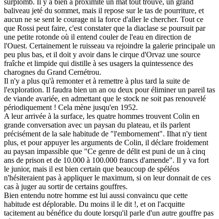
surplomb. Il y a bien à proximité un mât tout trouvé, un grand
baliveau jeté du sommet, mais il repose sur le tas de pourriture, et
aucun ne se sent le courage ni la force d'aller le chercher. Tout ce
que Rossi peut faire, c'est constater que la diaclase se poursuit par
une petite rotonde où il entend couler de l'eau en direction de
l'Ouest. Certainement le ruisseau va rejoindre la galerie principale un
peu plus bas, et il doit y avoir dans le cirque d'Orvaz une source
fraîche et limpide qui distille à ses usagers la quintessence des
charognes du Grand Cernétrou.
Il n'y a plus qu'à remonter et à remettre à plus tard la suite de
l'exploration. Il faudra bien un an ou deux pour éliminer un pareil tas
de viande avariée, en admettant que le stock ne soit pas renouvelé
périodiquement ! Cela mène jusqu'en 1952.
A leur arrivée à la surface, les quatre hommes trouvent Colin en
grande conversation avec un paysan du plateau, et ils parlent
précisément de la sale habitude de "l'embornement". Ilhat n'y tient
plus, et pour appuyer les arguments de Colin, il déclare froidement
au paysan impassible que "Ce genre de délit est puni de un à cinq
ans de prison et de 10.000 à 100.000 francs d'amende". Il y va fort
le junior, mais il est bien certain que beaucoup de spéléos
n'hésiteraient pas à appliquer le maximum, si on leur donnait de ces
cas à juger au sortir de certains gouffres.
Bien entendu notre homme est lui aussi convaincu que cette
habitude est déplorable. Du moins il le dit !, et on l'acquitte
tacitement au bénéfice du doute lorsqu'il parle d'un autre gouffre pas