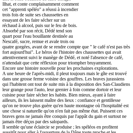
Ilhat, et conte complaisamment comment
cet "apprenti spéléo" a réussi à incendier
trois fois de suite ses chaussettes en
essayant de les faire sécher sur un
réchaud à alcool, puis sur le feu de bois.
Absorbé par son récit, Dédé tend son
quart pour l'eau bouillante destinée au
Nescafé, sucre, remue et avale trois ou
quatre gorgées, avant de se rendre compte que " le café n'est pas très
fort aujourd'hui". Le héros de l'histoire des chaussettes qui avait
attentivement suivi le manège de Dédé, et noté l'absence de café,
n'attendait que cette réflexion pour triompher bruyamment.
Encore une histoire nouvelle pour les prochaines explorations.
A une heure de l'après-midi, il pleut toujours mais le gîte est trouvé
dans une grosse ferme voisine des gouffres. Les braves jurassiens
qui l'habitent ont tout de suite mis à la disposition des San-Claudiens
leur grange pour l'auto, leur grenier à foin comme dortoir et leur
cuisine pour faire sécher les habits. Bien mieux, ayant à faire
ailleurs, ils les laissent maître des lieux : confiance et gentillesse
qu'on ne trouve plus guère qu'en haute montagne où l'hospitalité est
une chose si naturelle qu'on n'en fait pas même état. Puissent ces
braves gens ne jamais être conquis par l'appât du gain et surtout ne
jamais être déçus par des salopards.
Il semble qu'une éclaircie se produise ; les spéléos en profitent
aussitôt pour aller à l'ouverture de la Dâne toute proche et les