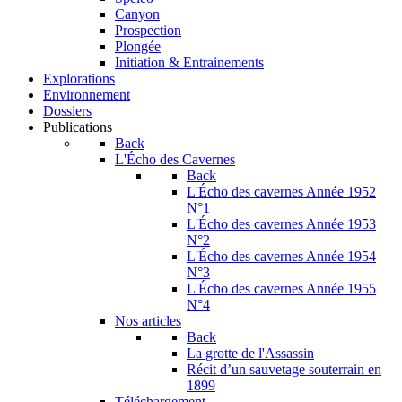
Canyon
Prospection
Plongée
Initiation & Entrainements
Explorations
Environnement
Dossiers
Publications
Back
L'Écho des Cavernes
Back
L'Écho des cavernes Année 1952
N°1
L'Écho des cavernes Année 1953
N°2
L'Écho des cavernes Année 1954
N°3
L'Écho des cavernes Année 1955
N°4
Nos articles
Back
La grotte de l'Assassin
Récit d’un sauvetage souterrain en
1899
Téléchargement