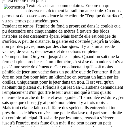
jettera encore bien plus !
Textuel… et sans commentaires. Encore un qui
observera strictement la tradition ancestrale. On nous
permettra de passer sous silence la réaction de "l'équipe de surface",
vu ses termes peu académiques.
Pendant ce temps, l'équipe du fond a progressé dans le couloir et a
pu descendre une cinquantaine de mètres à travers des blocs
instables et des ossements épars. Mais bientôt elle est obligée de
s'arrêter. A peu de distance, la galerie est obstruée jusqu'à la voûte,
non par des pavés, mais par des charognes. Il y a là un amas de
vaches, de veaux, de chevaux et de cochons en pleine
décomposition. On y voit jusqu'à des lapins. Quand on sait que la
ferme la plus proche est à un kilomètre, c'est à se demander s'il n'y a
pas là une sorte de démence. Car en admettant qu'il soit moins
pénible de jeter une vache dans un gouffre que de l'enterrer, il faut
être un peu fou pour faire un kilomètre en portant un lapin par les
oreilles, uniquement pour le jeter dans un trou. Il est vrai qu'un
habitant du plateau du Frênois à qui les San-Claudiens demandaient
l'emplacement d'un gouffre le leur avait indiqué à trois quarts
d'heure de marche difficile et avait ajouté : "La montée est dure ; j'en
sais quelque chose, j'y ai porté mon chien il y a trois mois".
Mais tout cela ne fait pas l'affaire des spéléos. Ils entrevoient tout
près du tas de bêtes crevées une petite diaclase qui part sur la droite
du couloir principal. Rossi aidé par les autres, réussit à s'élever
jusqu'à l'entrée, mais faute d'un mât, il ne peut passer un petit