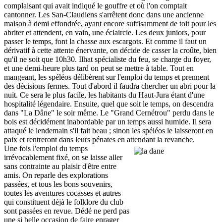
complaisant qui avait indiqué le gouffre et où l'on comptait
cantonner. Les San-Claudiens s'arrêtent donc dans une ancienne
maison à demi effondrée, ayant encore suffisamment de toit pour les
abriter et attendent, en vain, une éclaircie. Les deux juniors, pour
passer le temps, font la chasse aux escargots. Et comme il faut un
dérivatif à cette attente énervante, on décide de casser la croûte, bien
qu'il ne soit que 10h30. Ilhat spécialiste du feu, se charge du foyer,
et une demi-heure plus tard on peut se mettre à table. Tout en
mangeant, les spéléos délibèrent sur l'emploi du temps et prennent
des décisions fermes. Tout d'abord il faudra chercher un abri pour la
nuit. Ce sera le plus facile, les habitants du Haut-Jura étant d'une
hospitalité légendaire. Ensuite, quel que soit le temps, on descendra
dans "La Dâne" le soir même. Le "Grand Cernétrou" perdu dans le
bois est décidément inabordable par un temps aussi humide. Il sera
attaqué le lendemain s'il fait beau ; sinon les spéléos le laisseront en
paix et rentreront dans leurs pénates en attendant la revanche.
Une fois l'emploi du temps
irrévocablement fixé, on se laisse aller
sans contrainte au plaisir d'être entre
amis. On reparle des explorations
passées, et tous les bons souvenirs,
toutes les aventures cocasses et autres
qui constituent déjà le folklore du club
sont passées en revue. Dédé ne perd pas
une si belle occasion de faire enrager