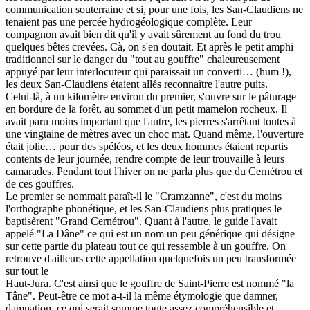
communication souterraine et si, pour une fois, les San-Claudiens ne
tenaient pas une percée hydrogéologique complète. Leur
compagnon avait bien dit qu'il y avait sûrement au fond du trou
quelques bêtes crevées. Cà, on s'en doutait. Et après le petit amphi
traditionnel sur le danger du "tout au gouffre" chaleureusement
appuyé par leur interlocuteur qui paraissait un converti… (hum !),
les deux San-Claudiens étaient allés reconnaître l'autre puits.
Celui-là, à un kilomètre environ du premier, s'ouvre sur le pâturage
en bordure de la forêt, au sommet d'un petit mamelon rocheux. Il
avait paru moins important que l'autre, les pierres s'arrêtant toutes à
une vingtaine de mètres avec un choc mat. Quand même, l'ouverture
était jolie… pour des spéléos, et les deux hommes étaient repartis
contents de leur journée, rendre compte de leur trouvaille à leurs
camarades. Pendant tout l'hiver on ne parla plus que du Cernétrou et
de ces gouffres.
Le premier se nommait paraît-il le "Cramzanne", c'est du moins
l'orthographe phonétique, et les San-Claudiens plus pratiques le
baptisèrent "Grand Cernétrou". Quant à l'autre, le guide l'avait
appelé "La Dâne" ce qui est un nom un peu générique qui désigne
sur cette partie du plateau tout ce qui ressemble à un gouffre. On
retrouve d'ailleurs cette appellation quelquefois un peu transformée
sur tout le
Haut-Jura. C'est ainsi que le gouffre de Saint-Pierre est nommé "la
Tâne". Peut-être ce mot a-t-il la même étymologie que damner,
damnation, ce qui serait somme toute assez compréhensible et