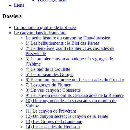
Liens
Dossiers
Coloration au gouffre de la Razée
Le canyon dans le Haut-Jura
La petite histoire du canyoning Haut-Jurassien
1) Les balbutiements : le Bief des Parres
2) Le deuxième grand chantier : Les cascades de
Pissevieille
3) Le premier canyon aquatique : Les gorges de
l’Abîme
4) Le bief de la Goulette
5) Le ruisseau des Gorges
6) Encore un gros morceau : Les cascades du Grosdar
7) Les gorges du Flumen
8) Un vrai canyon : Coiserette
9) Le canyon des conflits : les cascades de la Blénière
10) Un canyon école : Les cascades du moulin de
Vulvoz
11) Le canyon de Prévérant
12) Un canyon secret : le canyon de la Teinte
13) Les Gorges de la Lantenne
14) Les cascades du Hérisson