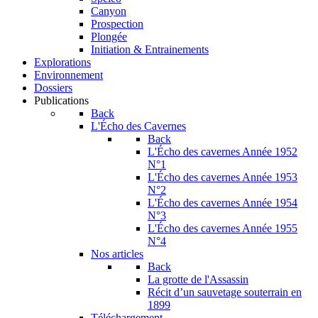
Canyon
Prospection
Plongée
Initiation & Entrainements
Explorations
Environnement
Dossiers
Publications
Back
L'Écho des Cavernes
Back
L'Écho des cavernes Année 1952
N°1
L'Écho des cavernes Année 1953
N°2
L'Écho des cavernes Année 1954
N°3
L'Écho des cavernes Année 1955
N°4
Nos articles
Back
La grotte de l'Assassin
Récit d’un sauvetage souterrain en
1899
Téléchargement