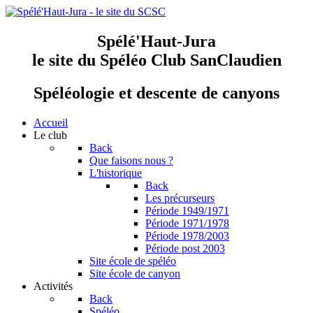
Spélé'Haut-Jura
le site du Spéléo Club SanClaudien
Spéléologie et descente de canyons
Accueil
Le club
Back
Que faisons nous ?
L'historique
Back
Les précurseurs
Période 1949/1971
Période 1971/1978
Période 1978/2003
Période post 2003
Site école de spéléo
Site école de canyon
Activités
Back
Spéléo