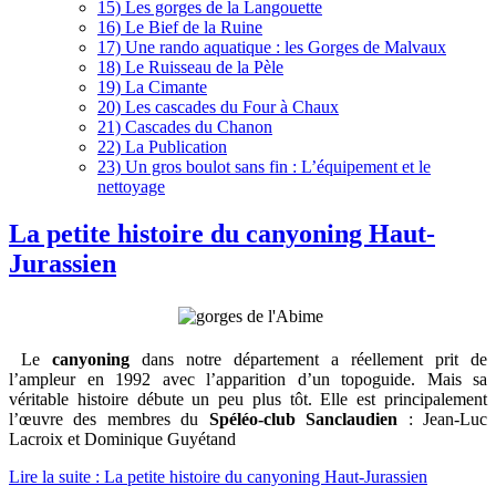
15) Les gorges de la Langouette
16) Le Bief de la Ruine
17) Une rando aquatique : les Gorges de Malvaux
18) Le Ruisseau de la Pèle
19) La Cimante
20) Les cascades du Four à Chaux
21) Cascades du Chanon
22) La Publication
23) Un gros boulot sans fin : L’équipement et le
nettoyage
La petite histoire du canyoning Haut-
Jurassien
Le
canyoning
dans notre département a réellement prit de
l’ampleur en 1992 avec l’apparition d’un topoguide. Mais sa
véritable histoire débute un peu plus tôt. Elle est principalement
l’œuvre des membres du
Spéléo-club Sanclaudien
: Jean-Luc
Lacroix et Dominique Guyétand
Lire la suite : La petite histoire du canyoning Haut-Jurassien