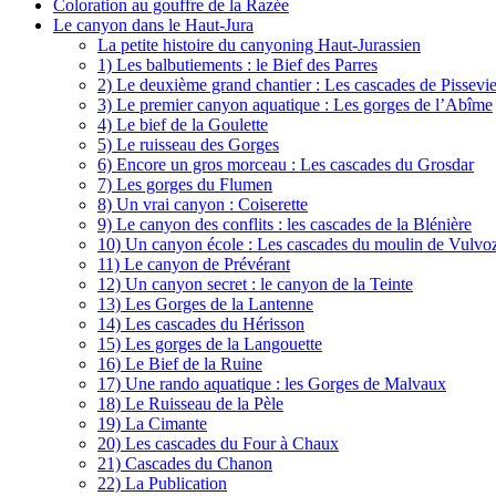
Coloration au gouffre de la Razée
Le canyon dans le Haut-Jura
La petite histoire du canyoning Haut-Jurassien
1) Les balbutiements : le Bief des Parres
2) Le deuxième grand chantier : Les cascades de Pissevie
3) Le premier canyon aquatique : Les gorges de l’Abîme
4) Le bief de la Goulette
5) Le ruisseau des Gorges
6) Encore un gros morceau : Les cascades du Grosdar
7) Les gorges du Flumen
8) Un vrai canyon : Coiserette
9) Le canyon des conflits : les cascades de la Blénière
10) Un canyon école : Les cascades du moulin de Vulvo
11) Le canyon de Prévérant
12) Un canyon secret : le canyon de la Teinte
13) Les Gorges de la Lantenne
14) Les cascades du Hérisson
15) Les gorges de la Langouette
16) Le Bief de la Ruine
17) Une rando aquatique : les Gorges de Malvaux
18) Le Ruisseau de la Pèle
19) La Cimante
20) Les cascades du Four à Chaux
21) Cascades du Chanon
22) La Publication