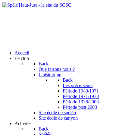
Accueil
Le club
Back
Que faisons nous ?
L'historique
Back
Les précurseurs
Période 1949/1971
Période 1971/1978
Période 1978/2003
Période post 2003
Site école de spéléo
Site école de canyon
Activités
Back
Spéléo