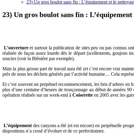
23) Un gros boulot sans fin : L’équipement et le nettoyag
23) Un gros boulot sans fin : L’équipement 
L’ouverture
et surtout la publication de sites peu ou pas connus on
réalisée de façon assez lourde dès le départ (scellements, goujons in
soucies (voir la Blénière par exemple).
Mais la plus grosse part de travail aura été (et c’est encore vrai maint
près de nous les déchets générés par l’activité humaine… Cela représe
Et c’est souvent un perpétuel recommencement, les bris d’arbres en hi
plus d’une centaine d’heures de tronçonnage au début de années 90 e
opération réalisée sur un week-end à
Coiserette
en 2005 avec les gars
L’équipement
des canyons a été (et est encore) en perpétuelle progre
dispositions n’a cessé d’évoluer et de ce perfectionner.