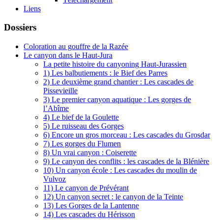
Liens
Dossiers
Coloration au gouffre de la Razée
Le canyon dans le Haut-Jura
La petite histoire du canyoning Haut-Jurassien
1) Les balbutiements : le Bief des Parres
2) Le deuxième grand chantier : Les cascades de
Pissevieille
3) Le premier canyon aquatique : Les gorges de
l’Abîme
4) Le bief de la Goulette
5) Le ruisseau des Gorges
6) Encore un gros morceau : Les cascades du Grosdar
7) Les gorges du Flumen
8) Un vrai canyon : Coiserette
9) Le canyon des conflits : les cascades de la Blénière
10) Un canyon école : Les cascades du moulin de
Vulvoz
11) Le canyon de Prévérant
12) Un canyon secret : le canyon de la Teinte
13) Les Gorges de la Lantenne
14) Les cascades du Hérisson