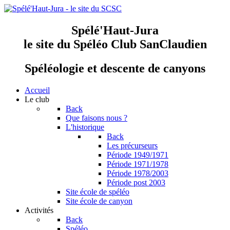
Spélé'Haut-Jura
le site du Spéléo Club SanClaudien
Spéléologie et descente de canyons
Accueil
Le club
Back
Que faisons nous ?
L'historique
Back
Les précurseurs
Période 1949/1971
Période 1971/1978
Période 1978/2003
Période post 2003
Site école de spéléo
Site école de canyon
Activités
Back
Spéléo