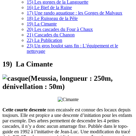
15) Les gorges de la Langouette
16) Le Bief de la Ruine
17) Une rando aquatique : les Gorges de Malvaux
18) Le Ruisseau de la Pèle
19) La Cimante
20) Les cascades du Four à Chaux
21) Cascades du Chanon
22) La Publication
23) Un gros boulot sans fin : L’équipement et le
nettoyage
19) La Cimante
(Meussia, longueur : 250m,
dénivellation : 50m)
Cette courte descente
non encaissée est connue des locaux depuis
toujours. Elle est propice a une descente d’initiation pour les enfants
par exemple. Des arbres permettent de descendre les 4 petites
cascades, il n’y a donc aucun amarrage fixe. Publiée dans le topo-
guide en 1992 à l’initiative de Jean-Luc. Une modification du tracé