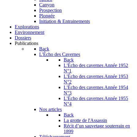
Canyon
Prospection
Plongée
Initiation & Entrainements
Explorations
Environnement
Dossiers
Publications
Back
L'Écho des Cavernes
Back
L'Écho des cavernes Année 1952
N°1
L'Écho des cavernes Année 1953
N°2
L'Écho des cavernes Année 1954
N°3
L'Écho des cavernes Année 1955
N°4
Nos articles
Back
La grotte de l'Assassin
Récit d’un sauvetage souterrain en
1899
Téléchargement