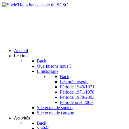
Accueil
Le club
Back
Que faisons nous ?
L'historique
Back
Les précurseurs
Période 1949/1971
Période 1971/1978
Période 1978/2003
Période post 2003
Site école de spéléo
Site école de canyon
Activités
Back
Spéléo