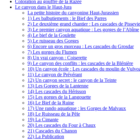
Coloration au gouffre de la Razée
Le canyon dans le Haut-Jura
La petite histoire du canyoning Haut-Jurassien
1) Les balbutiements : le Bief des Parres
2) Le deuxième grand chantier : Les cascades de Pissevie
3) Le premier canyon aquatique : Les gorges de l’Abîme
4) Le bief de la Goulette
5) Le ruisseau des Gorges
6) Encore un gros morceau : Les cascades du Grosdar
7) Les gorges du Flumen
8) Un vrai canyon : Coiserette
9) Le canyon des conflits : les cascades de la Blénière
10) Un canyon école : Les cascades du moulin de Vulvo
11) Le canyon de Prévérant
12) Un canyon secret : le canyon de la Teinte
13) Les Gorges de la Lantenne
14) Les cascades du Hérisson
15) Les gorges de la Langouette
16) Le Bief de la Ruine
17) Une rando aquatique : les Gorges de Malvaux
18) Le Ruisseau de la Pèle
19) La Cimante
20) Les cascades du Four à Chaux
21) Cascades du Chanon
22) La Publication