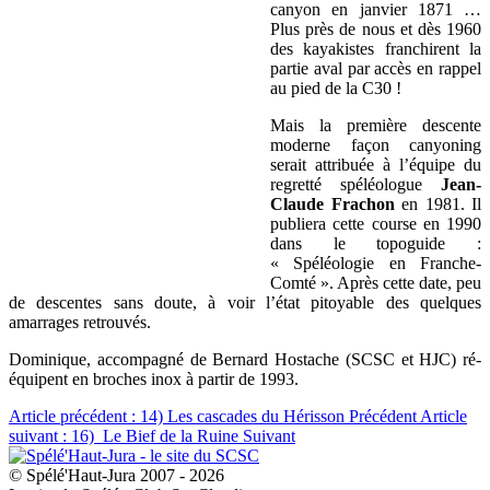
canyon en janvier 1871 …
Plus près de nous et dès 1960
des kayakistes franchirent la
partie aval par accès en rappel
au pied de la C30 !
Mais la première descente
moderne façon canyoning
serait attribuée à l’équipe du
regretté spéléologue
Jean-
Claude Frachon
en 1981. Il
publiera cette course en 1990
dans le topoguide :
« Spéléologie en Franche-
Comté ». Après cette date, peu
de descentes sans doute, à voir l’état pitoyable des quelques
amarrages retrouvés.
Dominique, accompagné de Bernard Hostache (SCSC et HJC) ré-
équipent en broches inox à partir de 1993.
Article précédent : 14) Les cascades du Hérisson
Précédent
Article
suivant : 16) Le Bief de la Ruine
Suivant
© Spélé'Haut-Jura 2007 - 2026