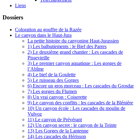
Liens
Dossiers
Coloration au gouffre de la Razée
Le canyon dans le Haut-Jura
La petite histoire du canyoning Haut-Jurassien
1) Les balbutiements : le Bief des Parres
2) Le deuxième grand chantier : Les cascades de
Pissevieille
3) Le premier canyon aquatique : Les gorges de
l’Abîme
4) Le bief de la Goulette
5) Le ruisseau des Gorges
6) Encore un gros morceau : Les cascades du Grosdar
7) Les gorges du Flumen
8) Un vrai canyon : Coiserette
9) Le canyon des conflits : les cascades de la Blénière
10) Un canyon école : Les cascades du moulin de
Vulvoz
11) Le canyon de Prévérant
12) Un canyon secret : le canyon de la Teinte
13) Les Gorges de la Lantenne
14) Les cascades du Hérisson