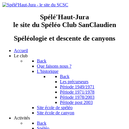
Spélé'Haut-Jura
le site du Spéléo Club SanClaudien
Spéléologie et descente de canyons
Accueil
Le club
Back
Que faisons nous ?
L'historique
Back
Les précurseurs
Période 1949/1971
Période 1971/1978
Période 1978/2003
Période post 2003
Site école de spéléo
Site école de canyon
Activités
Back
Spéléo