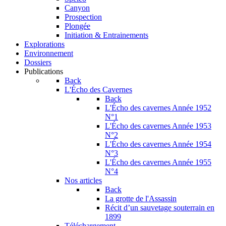
Canyon
Prospection
Plongée
Initiation & Entrainements
Explorations
Environnement
Dossiers
Publications
Back
L'Écho des Cavernes
Back
L'Écho des cavernes Année 1952
N°1
L'Écho des cavernes Année 1953
N°2
L'Écho des cavernes Année 1954
N°3
L'Écho des cavernes Année 1955
N°4
Nos articles
Back
La grotte de l'Assassin
Récit d’un sauvetage souterrain en
1899
Téléchargement