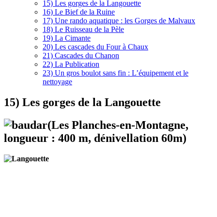
15) Les gorges de la Langouette
16) Le Bief de la Ruine
17) Une rando aquatique : les Gorges de Malvaux
18) Le Ruisseau de la Pèle
19) La Cimante
20) Les cascades du Four à Chaux
21) Cascades du Chanon
22) La Publication
23) Un gros boulot sans fin : L’équipement et le
nettoyage
15) Les gorges de la Langouette
(Les Planches-en-Montagne,
longueur : 400 m, dénivellation 60m)