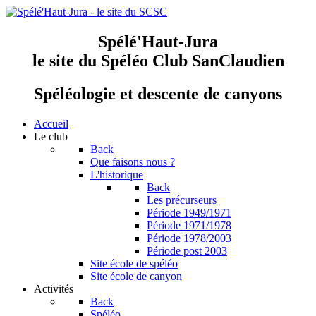
Spélé'Haut-Jura
le site du Spéléo Club SanClaudien
Spéléologie et descente de canyons
Accueil
Le club
Back
Que faisons nous ?
L'historique
Back
Les précurseurs
Période 1949/1971
Période 1971/1978
Période 1978/2003
Période post 2003
Site école de spéléo
Site école de canyon
Activités
Back
Spéléo