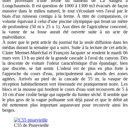
lisier provenant d'une ferme du hameau de La Saugea à
Longchaumois. Il est question de 1000 à 1300 m3 évacués de façon
massive dans le milieu naturel, le tout s'écoulant vers l'aval par le
biais d'un ruisseau contigu à la ferme. À titre de comparaison, ce
volume équivaut à celui d'une piscine olympique qui ferait un mètre
de profondeur (50 m x 25 x 1). Aux dires de l'agriculteur concerné,
la vanne de sa fosse aurait été ouverte suite à un acte de
malveillance.
À noter que le petit article du journal fut la seule diffusion dans les
médias durant la semaine qui a suivi. Suite à la lecture de cet article,
Claire Mermet-Maréchal et François Jacquier se rendent le mardi 06
mars vers 13 h au pied de la grande cascade à l'aval du canyon. Dès
la descente de voiture l'odeur caractéristique d'un épandage, bien
que discrète, se fait sentir. L'odeur est de plus en plus forte à
l'approche du cours d'eau, principalement aux abords des zones
agitées. Arrivés au pied de la cascade de 55 m, la vasque de
réception habituellement vert émeraude est pratiquement noire. Les
blocs et la mousse qui bordent le cours d'eau sont recouverts de 5 à
10 cm d'une croûte beige qui rappelle du fumier séché. Il semble que
le plus gros de la vague polluante soit déjà passé et que le débit ait
été nettement plus important auparavant pour recouvrir ainsi les
berges.
C55 de Pissevieille