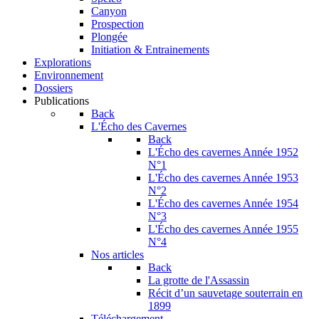
Canyon
Prospection
Plongée
Initiation & Entrainements
Explorations
Environnement
Dossiers
Publications
Back
L'Écho des Cavernes
Back
L'Écho des cavernes Année 1952
N°1
L'Écho des cavernes Année 1953
N°2
L'Écho des cavernes Année 1954
N°3
L'Écho des cavernes Année 1955
N°4
Nos articles
Back
La grotte de l'Assassin
Récit d’un sauvetage souterrain en
1899
Téléchargement