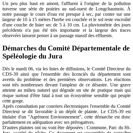
Un peu plus haut en amont, l'affluent à l'origine de la pollution
traverse une série de prairies au sud-ouest de Longchaumois. À
notre passage le cours d'eau est presque à sec, par contre sur une
largeur de 10 à 15 mètres l'herbe est couchée et le sol reste encroûté
d'une couche de lisier sec de 5 à 10 cm. La pluviométrie des jours
précédents n'a pas été très importante et la largeur des traces
observées laissent penser à un passage massif des effluents.
Démarches du Comité Départementale de
Spéléologie du Jura
Dès le mardi 06, via les listes de diffusions, le Comité Directeur du
CDS-39 ainsi que l'ensemble des licenciés du département sont
avertis du problème et des premières observations. Les réactions
sont très nombreuses devant l'ampleur de ce désastre. Une grave
atteinte au milieu naturel qui dégrade un site de pratique mais qui
risque surtout d'être fatal à tout un écosystème sensible qui peuple
cette gorge.
Après consultation par courriers électroniques l'ensemble du Comité
Directeur se dit favorable à un dépôt de plainte. Le CDS-39 est
titulaire d'un "Agrément Environnement", cette démarche est donc
parfaitement en adéquation avec ses prérogatives.
D'autres plaintes ont ou vont être déposées : Commune, Parc du Ht-
Jura, société de pêche. Ce document est susceptible de connaître