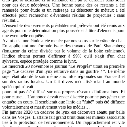
pour ces deux néophytes. Une bonne partie des os restants a été
ramassée pour étude et un ratissage au détecteur de métaux a été
effectué pour rechercher d'éventuels résidus de projectiles ; sans
résultat…
L'ensemble des ossements préalablement prélevés ont été remis aux
agents pour une détermination plus poussée et à titre d'éléments pour
une éventuelle enquête.
Avant cela une étude a été menée par nos soins sur le crâne de chat.
En appliquant une formule issue des travaux de Paul Shauenberg
(longueur du crâne divisée par le volume de la boite crânienne),
l'indice obtenu permet d'affirmer à 99% qu'il s'agit d'un chat
sylvestre, espèce protégée comme le lynx.
Le mercredi 20 novembre le journal "Le Progrès" titrait en première
page "Le cadavre d'un lynx retrouvé dans un gouffre ? ". Le même
sujet était abordé le soir même aux infos régionales sur France 3 et
sur des radios locales. Un fait divers médiatisé relatif au monde
spéléo qui n'avait
pourtant pas été diffusé sur nos propres réseaux d'informations. Et
pour cause… L'annonce devait rester discrète pour ne pas gêner une
enquête en cours. Il semblerait que l'info ait "fuité" puis été diffusée
volontairement et massivement vers les médias…
Fin janvier 2020 un cadavre de lynx est découvert abattu par balle
dans les Vosges. L'affaire fait grand bruit dans les milieux associatifs
liés à la protection de l'environnement. Un rapprochement est vite