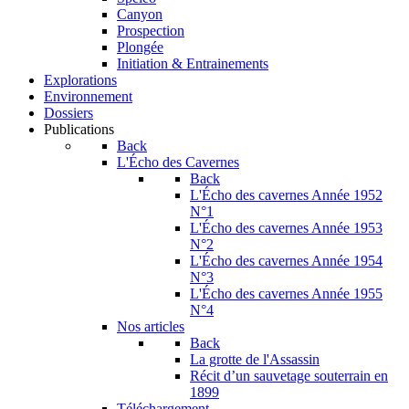
Canyon
Prospection
Plongée
Initiation & Entrainements
Explorations
Environnement
Dossiers
Publications
Back
L'Écho des Cavernes
Back
L'Écho des cavernes Année 1952
N°1
L'Écho des cavernes Année 1953
N°2
L'Écho des cavernes Année 1954
N°3
L'Écho des cavernes Année 1955
N°4
Nos articles
Back
La grotte de l'Assassin
Récit d’un sauvetage souterrain en
1899
Téléchargement