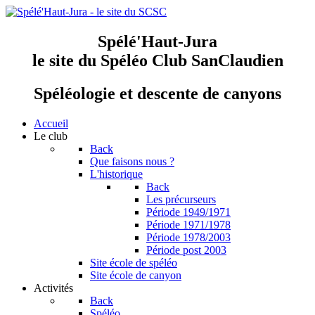
Spélé'Haut-Jura
le site du Spéléo Club SanClaudien
Spéléologie et descente de canyons
Accueil
Le club
Back
Que faisons nous ?
L'historique
Back
Les précurseurs
Période 1949/1971
Période 1971/1978
Période 1978/2003
Période post 2003
Site école de spéléo
Site école de canyon
Activités
Back
Spéléo