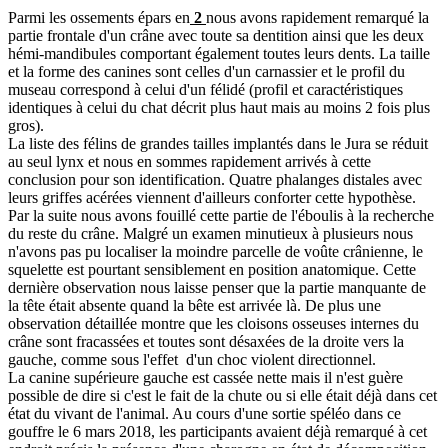
Parmi les ossements épars en
2
nous avons rapidement remarqué la
partie frontale d'un crâne avec toute sa dentition ainsi que les deux
hémi-mandibules comportant également toutes leurs dents. La taille
et la forme des canines sont celles d'un carnassier et le profil du
museau correspond à celui d'un félidé (profil et caractéristiques
identiques à celui du chat décrit plus haut mais au moins 2 fois plus
gros).
La liste des félins de grandes tailles implantés dans le Jura se réduit
au seul lynx et nous en sommes rapidement arrivés à cette
conclusion pour son identification. Quatre phalanges distales avec
leurs griffes acérées viennent d'ailleurs conforter cette hypothèse.
Par la suite nous avons fouillé cette partie de l'éboulis à la recherche
du reste du crâne. Malgré un examen minutieux à plusieurs nous
n'avons pas pu localiser la moindre parcelle de voûte crânienne, le
squelette est pourtant sensiblement en position anatomique. Cette
dernière observation nous laisse penser que la partie manquante de
la tête était absente quand la bête est arrivée là. De plus une
observation détaillée montre que les cloisons osseuses internes du
crâne sont fracassées et toutes sont désaxées de la droite vers la
gauche, comme sous l'effet d'un choc violent directionnel.
La canine supérieure gauche est cassée nette mais il n'est guère
possible de dire si c'est le fait de la chute ou si elle était déjà dans cet
état du vivant de l'animal. Au cours d'une sortie spéléo dans ce
gouffre le 6 mars 2018, les participants avaient déjà remarqué à cet