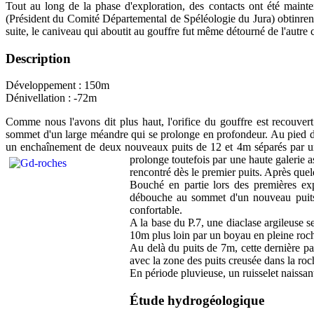
Tout au long de la phase d'exploration, des contacts ont été maint
(Président du Comité Départemental de Spéléologie du Jura) obtinrent sa
suite, le caniveau qui aboutit au gouffre fut même détourné de l'autre c
Description
Développement : 150m
Dénivellation : -72m
Comme nous l'avons dit plus haut, l'orifice du gouffre est recouvert
sommet d'un large méandre qui se prolonge en profondeur. Au pied d'
un enchaînement de deux nouveaux puits de 12 et 4m séparés par une 
prolonge toutefois par une haute galerie a
rencontré dès le premier puits. Après que
Bouché en partie lors des premières exp
débouche au sommet d'un nouveau puits d
confortable.
A la base du P.7, une diaclase argileuse 
10m plus loin par un boyau en pleine roc
Au delà du puits de 7m, cette dernière par
avec la zone des puits creusée dans la ro
En période pluvieuse, un ruisselet naissant
Étude hydrogéologique