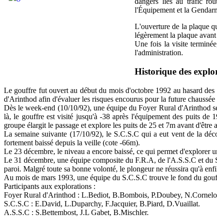
dangers liés au trafic rou
l'Équipement et la Gendar
L'ouverture de la plaque qu
légèrement la plaque avant 
Une fois la visite terminé
l'administration.
Historique des explo
Le gouffre fut ouvert au début du mois d'octobre 1992 au hasard des
d'Arinthod afin d'évaluer les risques encourus pour la future chaussé
Dès le week-end (10/10/92), une équipe du Foyer Rural d'Arinthod se r
là, le gouffre est visité jusqu'à -38 après l'équipement des puits d
groupe élargit le passage et explore les puits de 25 et 7m avant d'être
La semaine suivante (17/10/92), le S.C.S.C qui a eut vent de la décou
fortement baissé depuis la veille (cote -66m).
Le 23 décembre, le niveau a encore baissé, ce qui permet d'explorer 
Le 31 décembre, une équipe composite du F.R.A, de l'A.S.S.C et du S.
paroi. Malgré toute sa bonne volonté, le plongeur ne réussira qu'à enfil
Au mois de mars 1993, une équipe du S.C.S.C trouve le fond du gouffr
Participants aux explorations :
Foyer Rural d'Arinthod : L.Bediot, B.Bombois, P.Doubey, N.Cornelo
S.C.S.C : E.David, L.Duparchy, F.Jacquier, B.Piard, D.Vuaillat.
A.S.S.C : S.Bettembost, J.L Gabet, B.Mischler.