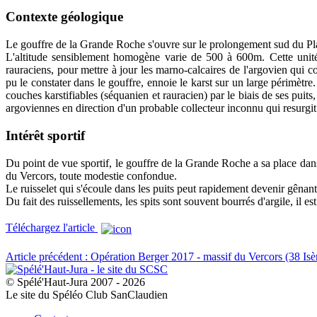
Contexte géologique
Le gouffre de la Grande Roche s'ouvre sur le prolongement sud du Plat
L'altitude sensiblement homogène varie de 500 à 600m. Cette unité s
rauraciens, pour mettre à jour les marno-calcaires de l'argovien qui
pu le constater dans le gouffre, ennoie le karst sur un large périmètre
couches karstifiables (séquanien et rauracien) par le biais de ses pui
argoviennes en direction d'un probable collecteur inconnu qui resurgi
Intérêt sportif
Du point de vue sportif, le gouffre de la Grande Roche a sa place dans 
du Vercors, toute modestie confondue.
Le ruisselet qui s'écoule dans les puits peut rapidement devenir gênan
Du fait des ruissellements, les spits sont souvent bourrés d'argile, il
Téléchargez l'article
Article précédent : Opération Berger 2017 - massif du Vercors (38 Isè
© Spélé'Haut-Jura 2007 - 2026
Le site du Spéléo Club SanClaudien