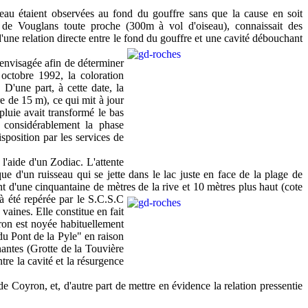
'eau étaient observées au fond du gouffre sans que la cause en soit
de Vouglans toute proche (300m à vol d'oiseau), connaissait des
d'une relation directe entre le fond du gouffre et une cavité débouchant
 envisagée afin de déterminer
 octobre 1992, la coloration
 D'une part, à cette date, la
e de 15 m), ce qui mit à jour
pluie avait transformé le bas
 considérablement la phase
sposition par les services de
'aide d'un Zodiac. L'attente
que d'un ruisseau qui se jette dans le lac juste en face de la plage de
nt d'une cinquantaine de mètres de la rive et 10 mètres plus haut (cote
à été repérée par le S.C.S.C
 vaines. Elle constitue en fait
iron est noyée habituellement
du Pont de la Pyle" en raison
nantes (Grotte de la Touvière
re la cavité et la résurgence
de Coyron, et, d'autre part de mettre en évidence la relation pressentie