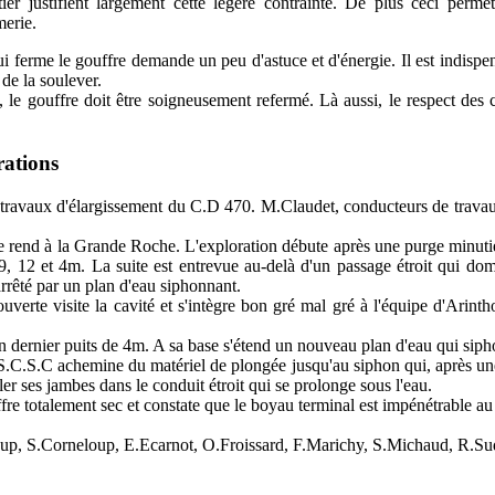
tier justifient largement cette légère contrainte. De plus ceci permet
merie.
i ferme le gouffre demande un peu d'astuce et d'énergie. Il est indispen
de la soulever.
e, le gouffre doit être soigneusement refermé. Là aussi, le respect des 
rations
 travaux d'élargissement du C.D 470. M.Claudet, conducteurs de travaux
e
end à la Grande Roche. L'exploration débute après une purge minutieuse 
e 19, 12 et 4m. La suite est entrevue au-delà d'un passage étroit qui d
 arrêté par un plan d'eau siphonnant.
verte visite la cavité et s'intègre bon gré mal gré à l'équipe d'Arint
un dernier puits de 4m. A sa base s'étend un nouveau plan d'eau qui sip
C.S.C achemine du matériel de plongée jusqu'au siphon qui, après une 
er ses jambes dans le conduit étroit qui se prolonge sous l'eau.
e totalement sec et constate que le boyau terminal est impénétrable au
up, S.Corneloup, E.Ecarnot, O.Froissard, F.Marichy, S.Michaud, R.S