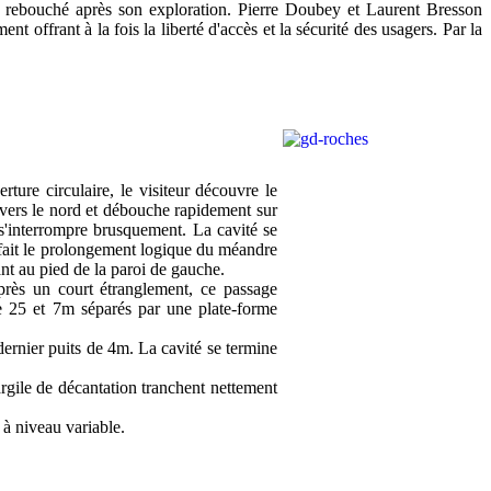
as rebouché après son exploration. Pierre Doubey et Laurent Bresson
 offrant à la fois la liberté d'accès et la sécurité des usagers. Par la
ture circulaire, le visiteur découvre le
vers le nord et débouche rapidement sur
s'interrompre brusquement. La cavité se
fait le prolongement logique du méandre
ant au pied de la paroi de gauche.
près un court étranglement, ce passage
e 25 et 7m séparés par une plate-forme
dernier puits de 4m. La cavité se termine
argile de décantation tranchent nettement
 à niveau variable.