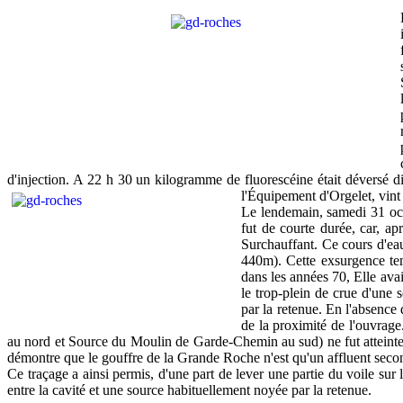
d'injection. A 22 h 30 un kilogramme de fluorescéine était déversé dir
l'Équipement d'Orgelet, vint 
Le lendemain, samedi 31 oct
fut de courte durée, car, ap
Surchauffant. Ce cours d'eau
440m). Cette exsurgence te
dans les années 70, Elle avait
le trop-plein de crue d'une 
par la retenue. En l'absence
de la proximité de l'ouvrage
au nord et Source du Moulin de Garde-Chemin au sud) ne fut atteinte pa
démontre que le gouffre de la Grande Roche n'est qu'un affluent second
Ce traçage a ainsi permis, d'une part de lever une partie du voile sur 
entre la cavité et une source habituellement noyée par la retenue.