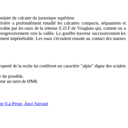
laire de calcaire du jurassique supérieur.
ivière a profondément entaillé les calcaires compacts, séquaniens et
 envahie par les eaux de la retenue E.D.F de Vouglans qui, comme on a
e progressivement vers la vallée. Le gouffre traverse successivement les
idement impénétrable. Les eaux s'écoulent ensuite au contact des marnes
opreté de la roche lui confèrent un caractère "alpin" digne des scialets
re du possible.
 même un tarot de ØM8.
ine (La Pesse, Jura)
Suivant