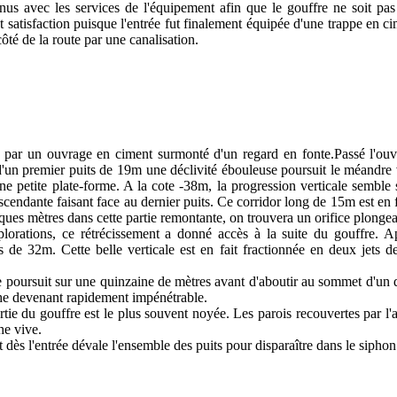
enus avec les services de l'équipement afin que le gouffre ne soit p
tisfaction puisque l'entrée fut finalement équipée d'une trappe en ciment
ôté de la route par une canalisation.
 par un ouvrage en ciment surmonté d'un regard en fonte.Passé l'ouver
un premier puits de 19m une déclivité ébouleuse poursuit le méandre 
petite plate-forme. A la cote -38m, la progression verticale semble 
scendante faisant face au dernier puits.
Ce corridor long de 15m est en 
lques mètres dans cette partie remontante, on trouvera un orifice plonge
lorations, ce rétrécissement a donné accès à la suite du gouffre. A
e 32m. Cette belle verticale est en fait fractionnée en deux jets d
se poursuit sur une quinzaine de mètres avant d'aboutir au sommet d'un 
he devenant rapidement impénétrable.
tie du gouffre est le plus souvent noyée. Les parois recouvertes par l'
che vive.
 dès l'entrée dévale l'ensemble des puits pour disparaître dans le siphon