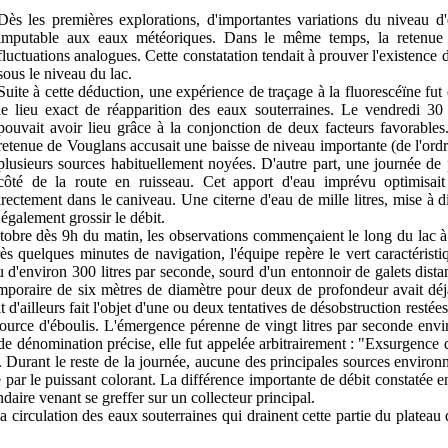
Dès les premières explorations, d'importantes variations du niveau d
imputable aux eaux météoriques. Dans le même temps, la retenue 
fluctuations analogues. Cette constatation tendait à prouver l'existence 
sous le niveau du lac.
Suite à cette déduction, une expérience de traçage à la fluorescéïne fut
le lieu exact de réapparition des eaux souterraines. Le vendredi 30
pouvait avoir lieu grâce à la conjonction de deux facteurs favorables.
retenue de Vouglans accusait une baisse de niveau importante (de l'ordr
plusieurs sources habituellement noyées. D'autre part, une journée de 
côté de la route en ruisseau. Cet apport d'eau imprévu optimisait
ectement dans le caniveau. Une citerne d'eau de mille litres, mise à di
également grossir le débit.
obre dès 9h du matin, les observations commençaient le long du lac à l
rès quelques minutes de navigation, l'équipe repère le vert caractéristi
 d'environ 300 litres par seconde, sourd d'un entonnoir de galets dista
mporaire de six mètres de diamètre pour deux d
e profondeur avait déj
 d'ailleurs fait l'objet d'une ou deux tentatives de désobstruction restées
source d'éboulis. L'émergence pérenne de vingt litres par seconde env
 de dénomination précise, elle fut appelée arbitrairement : "Exsurgence 
. Durant le reste de la journée, aucune des principales sources environ
r le puissant colorant. La différence importante de débit constatée ent
aire venant se greffer sur un collecteur principal.
la circulation des eaux souterraines qui drainent cette partie du plateau 