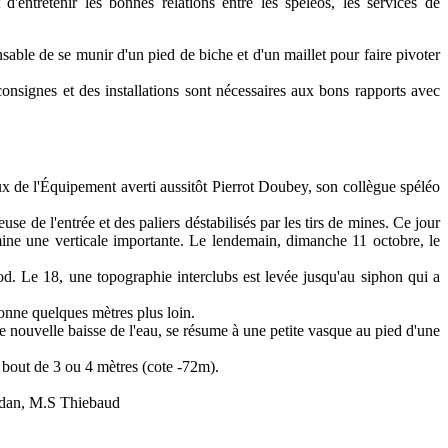
 d'entretenir les bonnes relations entre les spéléos, les services de
sable de se munir d'un pied de biche et d'un maillet pour faire pivoter
consignes et des installations sont nécessaires aux bons rapports avec
 de l'Équipement averti aussitôt Pierrot Doubey, son collègue spéléo
de l'entrée et des paliers déstabilisés par les tirs de mines. Ce jour
omine une verticale importante. Le lendemain, dimanche 11 octobre, le
hod. Le 18, une topographie interclubs est levée jusqu'au siphon qui a
honne quelques mètres plus loin.
nouvelle baisse de l'eau, se résume à une petite vasque au pied d'une
 bout de 3 ou 4 mètres (cote -72m).
udan, M.S Thiebaud