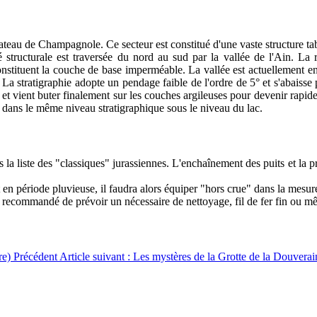
eau de Champagnole. Ce secteur est constitué d'une vaste structure tabu
tructurale est traversée du nord au sud par la vallée de l'Ain. La r
 constituent la couche de base imperméable. La vallée est actuellement
. La stratigraphie adopte un pendage faible de l'ordre de 5° et s'abaiss
ts, et vient buter finalement sur les couches argileuses pour devenir rap
t dans le même niveau stratigraphique sous le niveau du lac.
la liste des "classiques" jurassiennes. L'enchaînement des puits et la pr
t en période pluvieuse, il faudra alors équiper "hors crue" dans la mesu
 est recommandé de prévoir un nécessaire de nettoyage, fil de fer fin ou
re)
Précédent
Article suivant : Les mystères de la Grotte de la Douvera