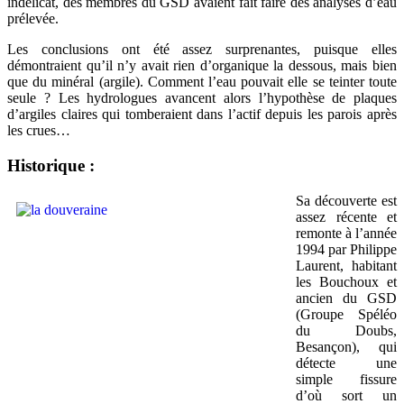
indélicat, des membres du GSD avaient fait faire des analyses d’eau
prélevée.
Les conclusions ont été assez surprenantes, puisque elles
démontraient qu’il n’y avait rien d’organique la dessous, mais bien
que du minéral (argile). Comment l’eau pouvait elle se teinter toute
seule ? Les hydrologues avancent alors l’hypothèse de plaques
d’argiles claires qui tomberaient dans l’actif depuis les parois après
les crues…
Historique :
Sa découverte est
assez récente et
remonte à l’année
1994 par Philippe
Laurent, habitant
les Bouchoux et
ancien du GSD
(Groupe Spéléo
du Doubs,
Besançon), qui
détecte une
simple fissure
d’où sort un