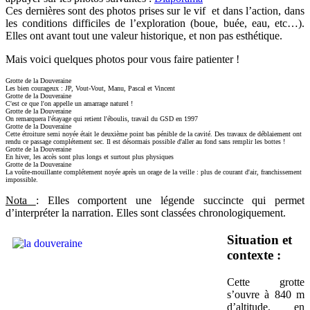
Ces dernières sont des photos prises sur le vif et dans l’action, dans
les conditions difficiles de l’exploration (boue, buée, eau, etc…).
Elles ont avant tout une valeur historique, et non pas esthétique.
Mais voici quelques photos pour vous faire patienter !
Grotte de la Douveraine
Les bien courageux : JP, Vout-Vout, Manu, Pascal et Vincent
Grotte de la Douveraine
C'est ce que l'on appelle un amarrage naturel !
Grotte de la Douveraine
On remarquera l'étayage qui retient l'éboulis, travail du GSD en 1997
Grotte de la Douveraine
Cette étroiture semi noyée était le deuxième point bas pénible de la cavité. Des travaux de déblaiement ont
rendu ce passage complétement sec. Il est désormais possible d'aller au fond sans remplir les bottes !
Grotte de la Douveraine
En hiver, les accès sont plus longs et surtout plus physiques
Grotte de la Douveraine
La voûte-mouillante complétement noyée après un orage de la veille : plus de courant d'air, franchissement
impossible.
Nota
: Elles comportent une légende succincte qui permet
d’interpréter la narration. Elles sont classées chronologiquement.
Situation et
contexte :
Cette grotte
s’ouvre à 840 m
d’altitude, en