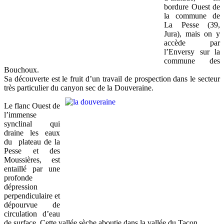
bordure Ouest de
la commune de
La Pesse (39,
Jura), mais on y
accède par
l’Enversy sur la
commune des
Bouchoux.
Sa découverte est le fruit d’un travail de prospection dans le secteur
très particulier du canyon sec de la Douveraine.
Le flanc Ouest de
l’immense
synclinal qui
draine les eaux
du plateau de la
Pesse et des
Moussières, est
entaillé par une
profonde
dépression
perpendiculaire et
dépourvue de
circulation d’eau
de surface. Cette vallée sèche aboutie dans la vallée du Tacon.