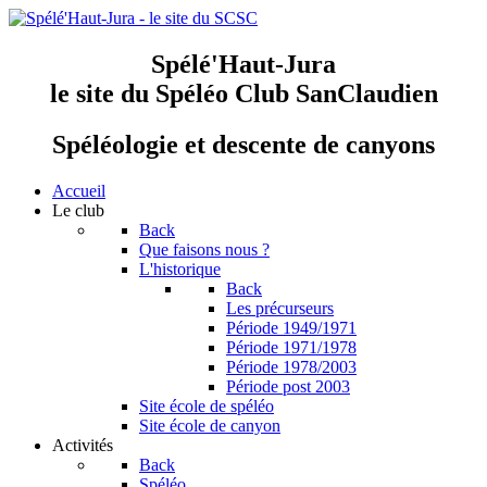
Spélé'Haut-Jura
le site du Spéléo Club SanClaudien
Spéléologie et descente de canyons
Accueil
Le club
Back
Que faisons nous ?
L'historique
Back
Les précurseurs
Période 1949/1971
Période 1971/1978
Période 1978/2003
Période post 2003
Site école de spéléo
Site école de canyon
Activités
Back
Spéléo