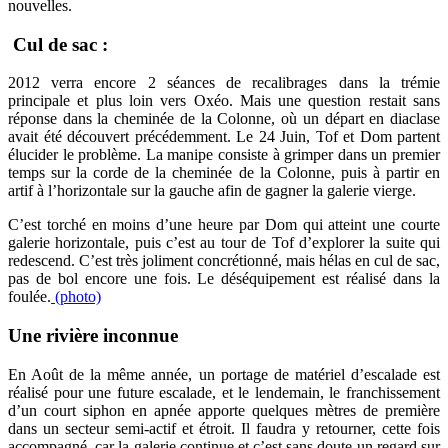
nouvelles.
Cul de sac :
2012 verra encore 2 séances de recalibrages dans la trémie
principale et plus loin vers Oxéo. Mais une question restait sans
réponse dans la cheminée de la Colonne, où un départ en diaclase
avait été découvert précédemment. Le 24 Juin, Tof et Dom partent
élucider le problème. La manipe consiste à grimper dans un premier
temps sur la corde de la cheminée de la Colonne, puis à partir en
artif à l’horizontale sur la gauche afin de gagner la galerie vierge.
C’est torché en moins d’une heure par Dom qui atteint une courte
galerie horizontale, puis c’est au tour de Tof d’explorer la suite qui
redescend. C’est très joliment concrétionné, mais hélas en cul de sac,
pas de bol encore une fois. Le déséquipement est réalisé dans la
foulée.
(photo)
Une rivière inconnue
En Août de la même année, un portage de matériel d’escalade est
réalisé pour une future escalade, et le lendemain, le franchissement
d’un court siphon en apnée apporte quelques mètres de première
dans un secteur semi-actif et étroit. Il faudra y retourner, cette fois
accompagné, car la galerie continue et c’est sans doute un regard sur