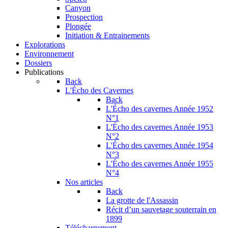
Canyon
Prospection
Plongée
Initiation & Entrainements
Explorations
Environnement
Dossiers
Publications
Back
L'Écho des Cavernes
Back
L'Écho des cavernes Année 1952
N°1
L'Écho des cavernes Année 1953
N°2
L'Écho des cavernes Année 1954
N°3
L'Écho des cavernes Année 1955
N°4
Nos articles
Back
La grotte de l'Assassin
Récit d’un sauvetage souterrain en
1899
Téléchargement