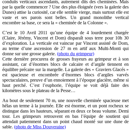
conduits verticaux ascendants, autrement dits des cheminées. Mais
par la quelle commencer ? Une des plus éloignée (vers la galerie des
Dunes) attise la curiosité, car elle semble vierge, mais surtout elle est
vaste et ses parois sont belles. Un grand monolithe vertical
encombre sa base, ce sera la « cheminée de la Colonne ».
C’est le 10 Avril 2011 qu’une équipe de 4 lourdement chargée
(Claire, Jérémy, Vincent et Dom) disparaît sous terre pour 10h 30
d’exploration. La verticale est vaincue par Vincent assisté de Dom,
au terme d’une ascension de 27 m en artif aux Multi-Monti qui
donne sur une grosse galerie.
(photo du grimpeur)
Cette dernière procurera de grosses frayeurs au grimpeur et à son
assistant, car d’énormes blocs de calcaire et d’argile tiennent en
équilibre précaire sur la margelle. La galerie des « Graviers Glacés »
est spacieuse et encombrée d’énormes blocs d’argiles varvés
spectaculaires, preuve d’un ennoiement à l’époque glacière, même si
haut perché. C’est l’euphorie, l’équipe se voit déjà faire des
kilomètres sous le plateau de la Pesse…
Au bout de seulement 70 m, une nouvelle cheminée spacieuse met
hélas un terme à la journée. Elle est énorme, et un pont rocheux se
distingue dans les hauteurs, séparant en deux ce beau volume. Demi
tour. Les grimpeurs retrouvent en bas l’équipe de soutient qui
attendait patiemment dans un point chaud monté sur une dune de
sable.
(photo de Miss Douveraine)