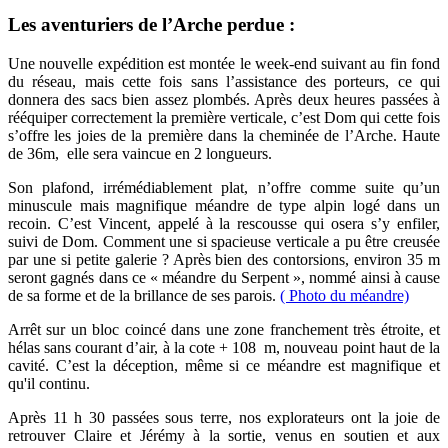
Les aventuriers de l’Arche perdue :
Une nouvelle expédition est montée le week-end suivant au fin fond
du réseau, mais cette fois sans l’assistance des porteurs, ce qui
donnera des sacs bien assez plombés. Après deux heures passées à
rééquiper correctement la première verticale, c’est Dom qui cette fois
s’offre les joies de la première dans la cheminée de l’Arche. Haute
de 36m, elle sera vaincue en 2 longueurs.
Son plafond, irrémédiablement plat, n’offre comme suite qu’un
minuscule mais magnifique méandre de type alpin logé dans un
recoin. C’est Vincent, appelé à la rescousse qui osera s’y enfiler,
suivi de Dom. Comment une si spacieuse verticale a pu être creusée
par une si petite galerie ? Après bien des contorsions, environ 35 m
seront gagnés dans ce « méandre du Serpent », nommé ainsi à cause
de sa forme et de la brillance de ses parois.
( Photo du méandre)
Arrêt sur un bloc coincé dans une zone franchement très étroite, et
hélas sans courant d’air, à la cote + 108 m, nouveau point haut de la
cavité. C’est la déception, même si ce méandre est magnifique et
qu'il continu.
Après 11 h 30 passées sous terre, nos explorateurs ont la joie de
retrouver Claire et Jérémy à la sortie, venus en soutien et aux