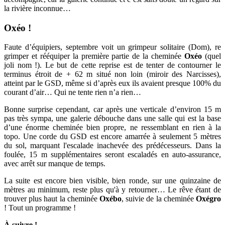
la rivière inconnue…
Oxéo !
Faute d’équipiers, septembre voit un grimpeur solitaire (Dom), re
grimper et rééquiper la première partie de la cheminée
Oxéo
(quel
joli nom !). Le but de cette reprise est de tenter de contourner le
terminus étroit de + 62 m situé non loin (miroir des Narcisses),
atteint par le GSD, même si d’après eux ils avaient presque 100% du
courant d’air… Qui ne tente rien n’a rien…
Bonne surprise cependant, car après une verticale d’environ 15 m
pas très sympa, une galerie débouche dans une salle qui est la base
d’une énorme cheminée bien propre, ne ressemblant en rien à la
topo. Une corde du GSD est encore amarrée à seulement 5 mètres
du sol, marquant l'escalade inachevée des prédécesseurs. Dans la
foulée, 15 m supplémentaires seront escaladés en auto-assurance,
avec arrêt sur manque de temps.
La suite est encore bien visible, bien ronde, sur une quinzaine de
mètres au minimum, reste plus qu'à y retourner… Le rêve étant de
trouver plus haut la cheminée
Oxébo
, suivie de la cheminée
Oxégro
! Tout un programme !
À suivre !