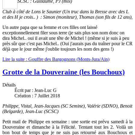
SCSC : Guillaume, PJ (moi)
Club à côté de Lons le Saunier (Un truc dans la Bresse avec des L
et des H je crois.. ) : Simon (moniteur), Thomas (son fils de 12 ans),
Un autre papa que sa femme et ces filles ont laissé
exceptionnellement filer sous terre (je sais plus son nom donc on
dira Michel.. oui il avait une tête de Michel ! (même si je suis à peu
près sûr que c'est pas Michel.. (Oui j'aurais pas du traîner pour le CR
déjà que le jour même j'oublie toujours les nom des gens !)
Lire la suite : Gouffre des Bargognons (Monts-Jura/Ain)
Grotte de la Douveraine (les Bouchoux)
Détails
Écrit par :
Jean-Luc G
Création : 7 Juillet 2018
Philippe, Vistal, Jean-Jacques (SC Semine), Valérie (SDNO), Benoit
(Belgarde), Jean-Luc (SCSC)
Petit mail de Philippe en semaine : une sortie est prévu samedi à la
Douveraine et dimanche à la Félicité. Tentant tout les 2. Voilà un
bon bout de temps que je ne suis pas retourné aux Bouchoux et