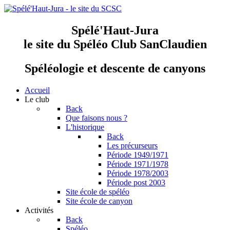
Spélé'Haut-Jura
le site du Spéléo Club SanClaudien
Spéléologie et descente de canyons
Accueil
Le club
Back
Que faisons nous ?
L'historique
Back
Les précurseurs
Période 1949/1971
Période 1971/1978
Période 1978/2003
Période post 2003
Site école de spéléo
Site école de canyon
Activités
Back
Spéléo