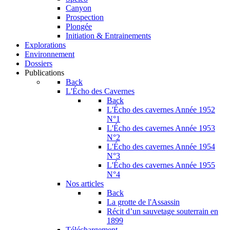
Canyon
Prospection
Plongée
Initiation & Entrainements
Explorations
Environnement
Dossiers
Publications
Back
L'Écho des Cavernes
Back
L'Écho des cavernes Année 1952
N°1
L'Écho des cavernes Année 1953
N°2
L'Écho des cavernes Année 1954
N°3
L'Écho des cavernes Année 1955
N°4
Nos articles
Back
La grotte de l'Assassin
Récit d’un sauvetage souterrain en
1899
Téléchargement