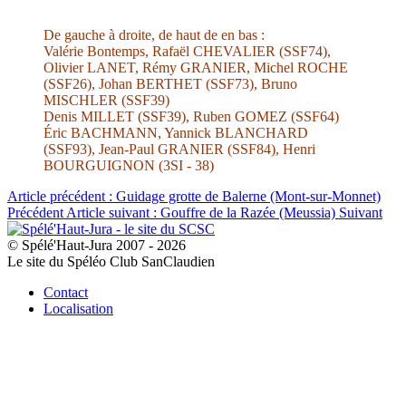
De gauche à droite, de haut de en bas :
Valérie Bontemps, Rafaël CHEVALIER (SSF74),
Olivier LANET, Rémy GRANIER, Michel ROCHE
(SSF26), Johan BERTHET (SSF73), Bruno
MISCHLER (SSF39)
Denis MILLET (SSF39), Ruben GOMEZ (SSF64)
Éric BACHMANN, Yannick BLANCHARD
(SSF93), Jean-Paul GRANIER (SSF84), Henri
BOURGUIGNON (3SI - 38)
Article précédent : Guidage grotte de Balerne (Mont-sur-Monnet)
Précédent
Article suivant : Gouffre de la Razée (Meussia)
Suivant
© Spélé'Haut-Jura 2007 - 2026
Le site du Spéléo Club SanClaudien
Contact
Localisation