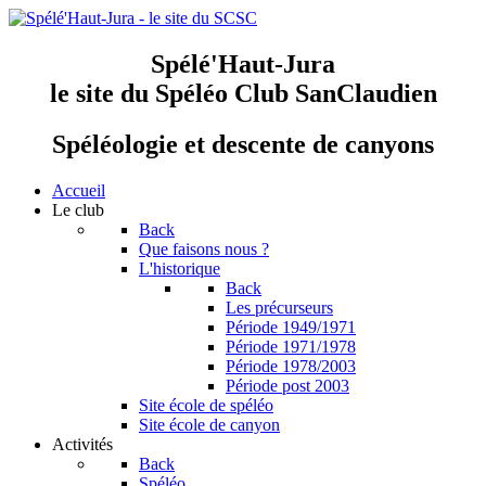
Spélé'Haut-Jura
le site du Spéléo Club SanClaudien
Spéléologie et descente de canyons
Accueil
Le club
Back
Que faisons nous ?
L'historique
Back
Les précurseurs
Période 1949/1971
Période 1971/1978
Période 1978/2003
Période post 2003
Site école de spéléo
Site école de canyon
Activités
Back
Spéléo