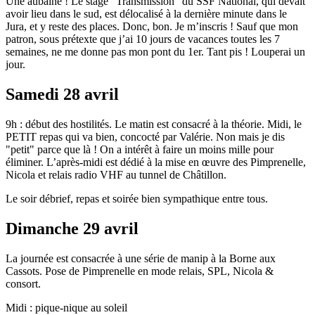
Une aubaine ! Le stage "Transmission" du SSF National, qui devait
avoir lieu dans le sud, est délocalisé à la dernière minute dans le
Jura, et y reste des places. Donc, bon. Je m’inscris ! Sauf que mon
patron, sous prétexte que j’ai 10 jours de vacances toutes les 7
semaines, ne me donne pas mon pont du 1er. Tant pis ! Louperai un
jour.
Samedi 28 avril
9h : début des hostilités. Le matin est consacré à la théorie. Midi, le
PETIT repas qui va bien, concocté par Valérie. Non mais je dis
"petit" parce que là ! On a intérêt à faire un moins mille pour
éliminer. L’après-midi est dédié à la mise en œuvre des Pimprenelle,
Nicola et relais radio VHF au tunnel de Châtillon.
Le soir débrief, repas et soirée bien sympathique entre tous.
Dimanche 29 avril
La journée est consacrée à une série de manip à la Borne aux
Cassots. Pose de Pimprenelle en mode relais, SPL, Nicola &
consort.
Midi : pique-nique au soleil