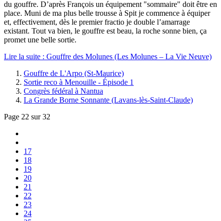
du gouffre. D’après François un équipement "sommaire" doit être en
place. Muni de ma plus belle trousse à Spit je commence à équiper
et, effectivement, dès le premier fractio je double l’amarrage
existant. Tout va bien, le gouffre est beau, la roche sonne bien, ça
promet une belle sortie.
Lire la suite : Gouffre des Molunes (Les Molunes – La Vie Neuve)
Gouffre de L'Arpo (St-Maurice)
Sortie reco à Menouille - Épisode 1
Congrès fédéral à Nantua
La Grande Borne Sonnante (Lavans-lès-Saint-Claude)
Page 22 sur 32
17
18
19
20
21
22
23
24