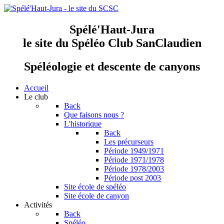
Spélé'Haut-Jura
le site du Spéléo Club SanClaudien
Spéléologie et descente de canyons
Accueil
Le club
Back
Que faisons nous ?
L'historique
Back
Les précurseurs
Période 1949/1971
Période 1971/1978
Période 1978/2003
Période post 2003
Site école de spéléo
Site école de canyon
Activités
Back
Spéléo