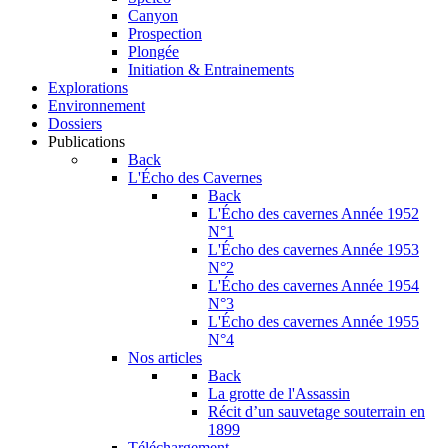
Canyon
Prospection
Plongée
Initiation & Entrainements
Explorations
Environnement
Dossiers
Publications
Back
L'Écho des Cavernes
Back
L'Écho des cavernes Année 1952
N°1
L'Écho des cavernes Année 1953
N°2
L'Écho des cavernes Année 1954
N°3
L'Écho des cavernes Année 1955
N°4
Nos articles
Back
La grotte de l'Assassin
Récit d’un sauvetage souterrain en
1899
Téléchargement