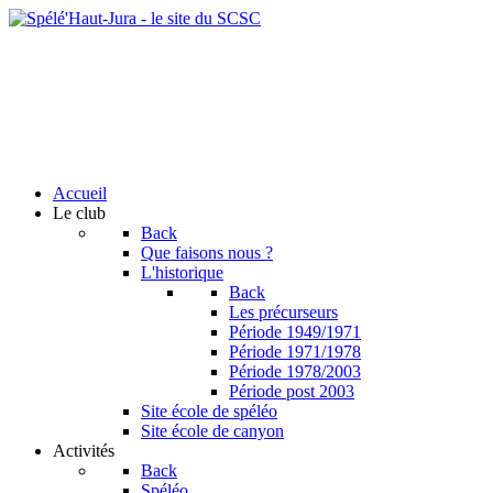
Accueil
Le club
Back
Que faisons nous ?
L'historique
Back
Les précurseurs
Période 1949/1971
Période 1971/1978
Période 1978/2003
Période post 2003
Site école de spéléo
Site école de canyon
Activités
Back
Spéléo