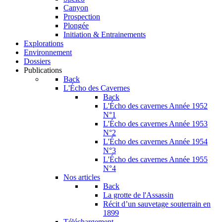
Canyon
Prospection
Plongée
Initiation & Entrainements
Explorations
Environnement
Dossiers
Publications
Back
L'Écho des Cavernes
Back
L'Écho des cavernes Année 1952
N°1
L'Écho des cavernes Année 1953
N°2
L'Écho des cavernes Année 1954
N°3
L'Écho des cavernes Année 1955
N°4
Nos articles
Back
La grotte de l'Assassin
Récit d’un sauvetage souterrain en
1899
Téléchargement