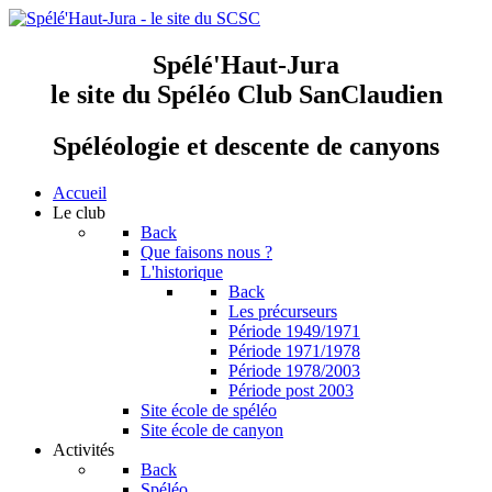
Spélé'Haut-Jura
le site du Spéléo Club SanClaudien
Spéléologie et descente de canyons
Accueil
Le club
Back
Que faisons nous ?
L'historique
Back
Les précurseurs
Période 1949/1971
Période 1971/1978
Période 1978/2003
Période post 2003
Site école de spéléo
Site école de canyon
Activités
Back
Spéléo