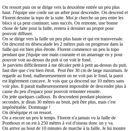
On ressort puis on se dirige vers la deuxième entrée un peu plus
haut. J'équipe une corde sur un arbre pour descendre. On descend et
Florent dessine la topo de la suite. Moi je cherche un peu entre les
blocs si ça peut continuer, sans succès. On remonte, une bonne
chose de faite pour la faille, restera à dessiner au propre pour
pouvoir diffuser.
On se dirige vers la faille un peu plus haute et qui est transversale.
On descend en désescalade les 2 mètres puis on progresse dans la
faille qui est bien plus étroite. Florent commence un peu la topo
pendant que j'équipe une main courante et un amarrage en y pour
pouvoir voir au-dessus du puit si on voit le fond.
Je parviens difficilement à me décaler petit à petit au-dessus du puit,
faut dire que c'est bien étroit. Peut être 30 cm de large maximum. Je
regarde au fond, malheureusement on ne voit pas le fond, la paroi
est légèrement concave. Je vois que ça descend sur 10 mètres sans
voir plus. Il parait malheureusement impossible de descendre plus à
cause du peu d'espace pour pouvoir remonter ensuite.
On jette quelques cailloux. Ils descendent pendant plusieurs
secondes, je dirais 30 mètres au bruit, peit être plus, mais c'est
impénétrable. Dommage !
On déséquipe et on ressort.
On a encore un peu le temps. Florent n'a jamais vu la faille de
Ponthoux et on est à 250 mètres à vol d'oiseau donc on y va.
On arrive au bout de 10 minutes de marche à la faille. Je lui montre