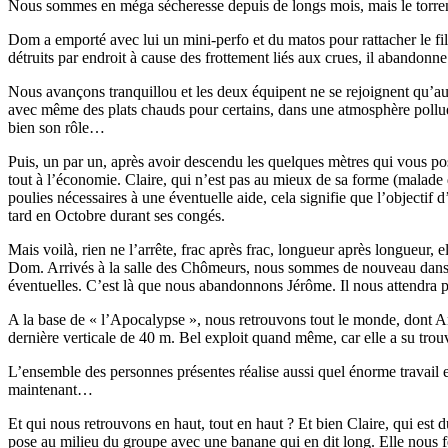
Nous sommes en méga sécheresse depuis de longs mois, mais le torrent
Dom a emporté avec lui un mini-perfo et du matos pour rattacher le fil
détruits par endroit à cause des frottement liés aux crues, il abandonne 
Nous avançons tranquillou et les deux équipent ne se rejoignent qu’
avec même des plats chauds pour certains, dans une atmosphère polluée 
bien son rôle…
Puis, un par un, après avoir descendu les quelques mètres qui vous pos
tout à l’économie. Claire, qui n’est pas au mieux de sa forme (malade du
poulies nécessaires à une éventuelle aide, cela signifie que l’objectif 
tard en Octobre durant ses congés.
Mais voilà, rien ne l’arrête, frac après frac, longueur après longueur, 
Dom. Arrivés à la salle des Chômeurs, nous sommes de nouveau dans de
éventuelles. C’est là que nous abandonnons Jérôme. Il nous attendra
A la base de « l’Apocalypse », nous retrouvons tout le monde, dont A
dernière verticale de 40 m. Bel exploit quand même, car elle a su tro
L’ensemble des personnes présentes réalise aussi quel énorme travail et
maintenant…
Et qui nous retrouvons en haut, tout en haut ? Et bien Claire, qui est
pose au milieu du groupe avec une banane qui en dit long. Elle nous f