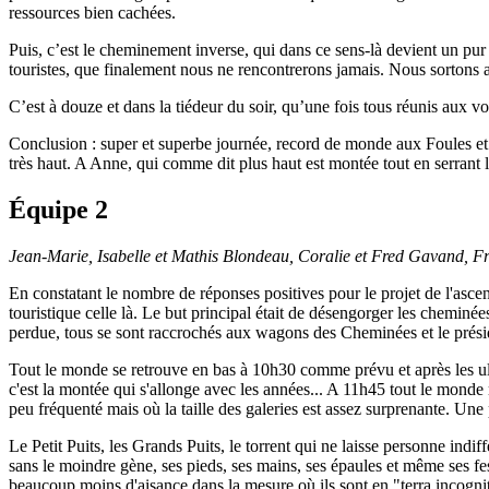
ressources bien cachées.
Puis, c’est le cheminement inverse, qui dans ce sens-là devient un pur
touristes, que finalement nous ne rencontrerons jamais. Nous sortons a
C’est à douze et dans la tiédeur du soir, qu’une fois tous réunis aux v
Conclusion : super et superbe journée, record de monde aux Foules et
très haut. A Anne, qui comme dit plus haut est montée tout en serrant le
Équipe 2
Jean-Marie, Isabelle et Mathis Blondeau, Coralie et Fred Gavand, F
En constatant le nombre de réponses positives pour le projet de l'asc
touristique celle là. Le but principal était de désengorger les cheminée
perdue, tous se sont raccrochés aux wagons des Cheminées et le prés
Tout le monde se retrouve en bas à 10h30 comme prévu et après les ulti
c'est la montée qui s'allonge avec les années... A 11h45 tout le monde re
peu fréquenté mais où la taille des galeries est assez surprenante. Un
Le Petit Puits, les Grands Puits, le torrent qui ne laisse personne indif
sans le moindre gène, ses pieds, ses mains, ses épaules et même ses fes
beaucoup moins d'aisance dans la mesure où ils sont en "terra incogni