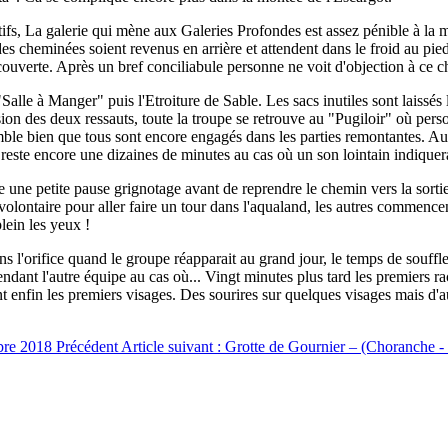
ifs, La galerie qui mène aux Galeries Profondes est assez pénible à la mon
des cheminées soient revenus en arrière et attendent dans le froid au pie
uverte. Après un bref conciliabule personne ne voit d'objection à ce ch
"Salle à Manger" puis l'Etroiture de Sable. Les sacs inutiles sont laissés
nsion des deux ressauts, toute la troupe se retrouve au "Pugiloir" où per
semble bien que tous sont encore engagés dans les parties remontantes. Au
t reste encore une dizaines de minutes au cas où un son lointain indiquerai
e une petite pause grignotage avant de reprendre le chemin vers la sortie.
 volontaire pour aller faire un tour dans l'aqualand, les autres commenc
lein les yeux !
 l'orifice quand le groupe réapparait au grand jour, le temps de souffle
tendant l'autre équipe au cas où... Vingt minutes plus tard les premiers 
nt enfin les premiers visages. Des sourires sur quelques visages mais d'a
mbre 2018
Précédent
Article suivant : Grotte de Gournier – (Choranche -