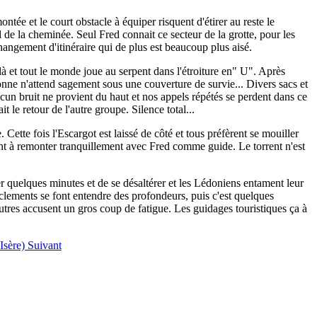
tée et le court obstacle à équiper risquent d'étirer au reste le
d de la cheminée. Seul Fred connait ce secteur de la grotte, pour les
angement d'itinéraire qui de plus est beaucoup plus aisé.
 là et tout le monde joue au serpent dans l'étroiture en" U". Après
sonne n'attend sagement sous une couverture de survie... Divers sacs et
cun bruit ne provient du haut et nos appels répétés se perdent dans ce
t le retour de l'autre groupe. Silence total...
 Cette fois l'Escargot est laissé de côté et tous préfèrent se mouiller
ent à remonter tranquillement avec Fred comme guide. Le torrent n'est
r quelques minutes et de se désaltérer et les Lédoniens entament leur
raclements se font entendre des profondeurs, puis c'est quelques
utres accusent un gros coup de fatigue. Les guidages touristiques ça à
 Isère)
Suivant