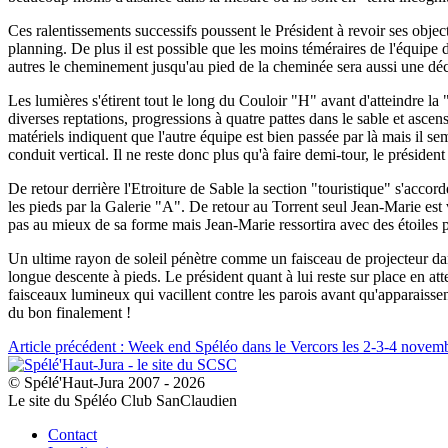
Ces ralentissements successifs poussent le Président à revoir ses object
planning. De plus il est possible que les moins téméraires de l'équipe 
autres le cheminement jusqu'au pied de la cheminée sera aussi une déco
Les lumières s'étirent tout le long du Couloir "H" avant d'atteindre la 
diverses reptations, progressions à quatre pattes dans le sable et asce
matériels indiquent que l'autre équipe est bien passée par là mais il 
conduit vertical. Il ne reste donc plus qu'à faire demi-tour, le présiden
De retour derrière l'Etroiture de Sable la section "touristique" s'accord
les pieds par la Galerie "A". De retour au Torrent seul Jean-Marie est
pas au mieux de sa forme mais Jean-Marie ressortira avec des étoiles p
Un ultime rayon de soleil pénètre comme un faisceau de projecteur dans
longue descente à pieds. Le président quant à lui reste sur place en at
faisceaux lumineux qui vacillent contre les parois avant qu'apparaisse
du bon finalement !
Article précédent : Week end Spéléo dans le Vercors les 2-3-4 nove
© Spélé'Haut-Jura 2007 - 2026
Le site du Spéléo Club SanClaudien
Contact