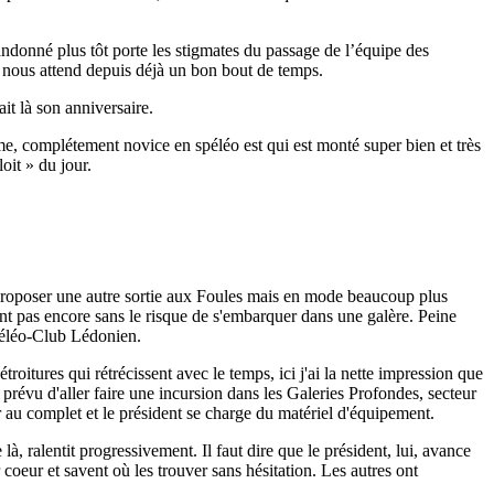
andonné plus tôt porte les stigmates du passage de l’équipe des
ui nous attend depuis déjà un bon bout de temps.
it là son anniversaire.
e, complétement novice en spéléo est qui est monté super bien et très
oit » du jour.
e proposer une autre sortie aux Foules mais en mode beaucoup plus
aient pas encore sans le risque de s'embarquer dans une galère. Peine
péléo-Club Lédonien.
itures qui rétrécissent avec le temps, ici j'ai la nette impression que
t prévu d'aller faire une incursion dans les Galeries Profondes, secteur
r au complet et le président se charge du matériel d'équipement.
là, ralentit progressivement. Il faut dire que le président, lui, avance
coeur et savent où les trouver sans hésitation. Les autres ont