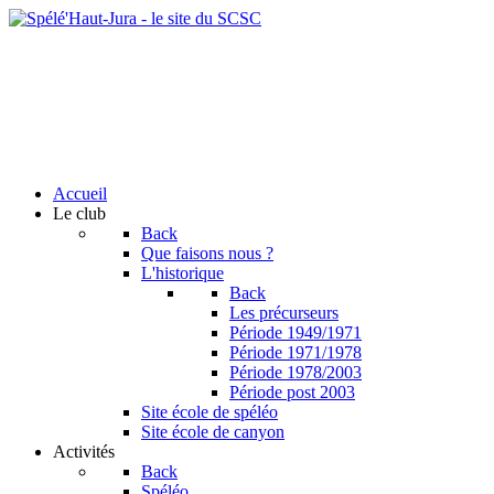
Accueil
Le club
Back
Que faisons nous ?
L'historique
Back
Les précurseurs
Période 1949/1971
Période 1971/1978
Période 1978/2003
Période post 2003
Site école de spéléo
Site école de canyon
Activités
Back
Spéléo