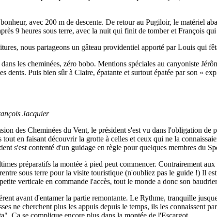
 bonheur, avec 200 m de descente. De retour au Pugiloir, le matériel ab
près 9 heures sous terre, avec la nuit qui finit de tomber et François q
oitures, nous partageons un gâteau providentiel apporté par Louis qui fêta
 dans les cheminées, zéro bobo. Mentions spéciales au canyoniste Jérôm
s dents. Puis bien sûr à Claire, épatante et surtout épatée par son « expl
rançois Jacquier
ension des Cheminées du Vent, le président s'est vu dans l'obligation d
s tout en faisant découvrir la grotte à celles et ceux qui ne la connaiss
ident s'est contenté d'un guidage en règle pour quelques membres du S
mes préparatifs la montée à pied peut commencer. Contrairement aux étro
ntre sous terre pour la visite touristique (n'oubliez pas le guide !) Il es
e petite verticale en commande l'accès, tout le monde a donc son baudrie
férent avant d'entamer la partie remontante. Le Rythme, tranquille jusque 
ses ne cherchent plus les appuis depuis le temps, ils les connaissent par 
ta". Ca se complique encore plus dans la montée de l'Escargot.