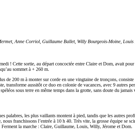
Mermet, Anne Corriol, Guillaume Ballet, Willy Bourgeois-Moine, Loui
medi ! Cette sortie, au départ concoctée entre Claire et Dom, avait pour 
usqu’au sommet à + 260 m.
plus de 200 m à monter sur corde en une vingtaine de tronçons, consiste
te, transforme aussitôt ce duo en colonie de vacances, avec 9 autres per
 spéléos sous terre en même temps dans la grotte, sans doute du jamais 
 palabres, les plus vaillants montent à pied, tandis que les autres prof
e, nous franchissons l’entrée à 10 h 40. Très vite, la grosse équipe se
 Ferment la marche : Claire, Guillaume, Louis, Willy, Jérome et Dom.