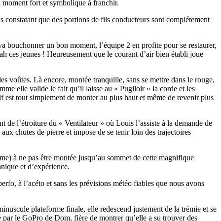
 moment fort et symbolique à franchir.
is constatant que des portions de fils conducteurs sont complétement
a bouchonner un bon moment, l’équipe 2 en profite pour se restaurer,
ah ces jeunes ! Heureusement que le courant d’air bien établi joue
es voûtes. Là encore, montée tranquille, sans se mettre dans le rouge,
 elle valide le fait qu’il laisse au « Pugiloir » la corde et les
ectif est tout simplement de monter au plus haut et même de revenir plus
nt de l’étroiture du « Ventilateur » où Louis l’assiste à la demande de
 chutes de pierre et impose de se tenir loin des trajectoires
rôme) à ne pas être montée jusqu’au sommet de cette magnifique
hnique et d’expérience.
perfo, à l’acéto et sans les prévisions météo fiables que nous avons
inuscule plateforme finale, elle redescend justement de la trémie et se
é par le GoPro de Dom, fière de montrer qu’elle a su trouver des