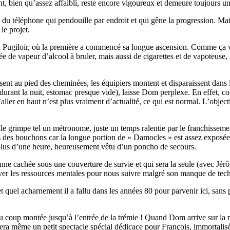
, bien qu’assez affaibli, reste encore vigoureux et demeure toujours un
 du téléphone qui pendouille par endroit et qui gêne la progression. Ma
le projet.
au Pugiloir, où la première a commencé sa longue ascension. Comme ça v
de vapeur d’alcool à bruler, mais aussi de cigarettes et de vapoteuse, 
ent au pied des cheminées, les équipiers montent et disparaissent dans l
rant la nuit, estomac presque vide), laisse Dom perplexe. En effet, comme
d’aller en haut n’est plus vraiment d’actualité, ce qui est normal. L’obj
elle grimpe tel un métronome, juste un temps ralentie par le franchisseme
s bouchons car la longue portion de « Damocles » est assez exposée aux
 plus d’une heure, heureusement vêtu d’un poncho de secours.
nne cachée sous une couverture de survie et qui sera la seule (avec Jé
uver les ressources mentales pour nous suivre malgré son manque de tec
 quel acharnement il a fallu dans les années 80 pour parvenir ici, sans 
 du coup montée jusqu’à l’entrée de la trémie ! Quand Dom arrive sur la m
era même un petit spectacle spécial dédicace pour François, immortalis