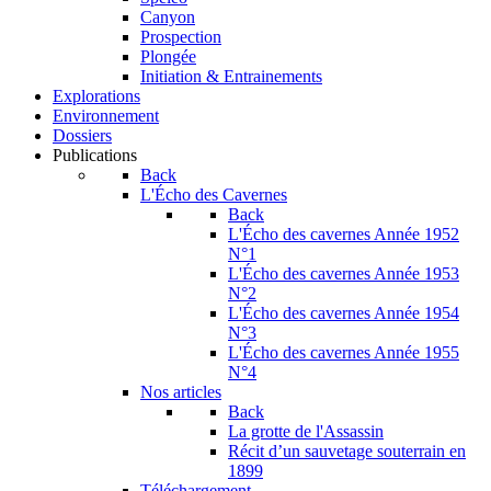
Canyon
Prospection
Plongée
Initiation & Entrainements
Explorations
Environnement
Dossiers
Publications
Back
L'Écho des Cavernes
Back
L'Écho des cavernes Année 1952
N°1
L'Écho des cavernes Année 1953
N°2
L'Écho des cavernes Année 1954
N°3
L'Écho des cavernes Année 1955
N°4
Nos articles
Back
La grotte de l'Assassin
Récit d’un sauvetage souterrain en
1899
Téléchargement