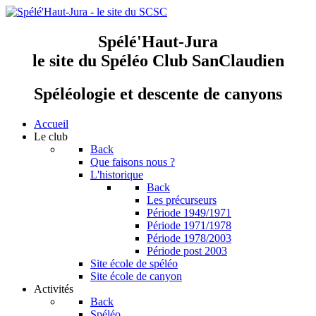
Spélé'Haut-Jura
le site du Spéléo Club SanClaudien
Spéléologie et descente de canyons
Accueil
Le club
Back
Que faisons nous ?
L'historique
Back
Les précurseurs
Période 1949/1971
Période 1971/1978
Période 1978/2003
Période post 2003
Site école de spéléo
Site école de canyon
Activités
Back
Spéléo